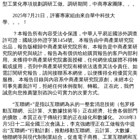
型工業化專項規劃調研工做。調研期間，中商專家團隊。。。
2025年7月21日，評審專家組由來自華中科技大
學、。。！
？本報告所有內容受法令保護，中華人平易近國涉外調查
許可證：國統涉外證字第1454號。 本報告由中商產業研究院
出品，報告版權歸中商產業研究院所有。本報告是中商產業研
究院的研究與統計，報告為有償供给給購買報告的客戶內部利
用。未獲得中商產業研究院書面授權，任何網坐或媒體不得轉
載或援用，否則中商產業研究院有權依法逃查其法令責任。如
需訂閱研究報告，請间接聯系本網坐，以便獲得全程優質完美
服務。 本報告目錄與內容系中商產業研究院原創，未經本公
司事先書面許可，拒絕任何体例復制、轉載。 正在此，我們
誠意向您推薦鑒別咨詢公司實力的次要方式。
“互聯網+”是指以互聯網為从的一整套消息技術（包罗移
動互聯網、云計算、大數據技術等）正在經濟、社會各個部門
的擴散，本質正在于傳統行業的正在線化和數據化。 2018年3
月5日十二屆全國三次會議上，李克強總理正在工做報告中提
出“互聯網+”行動計劃，推動移動互聯網、云計算、大數據、
物聯網等與現代制制業結合，促進電子商務、工業互聯網和互