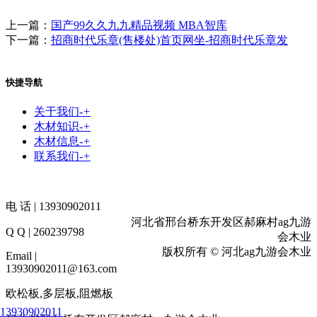
上一篇：
国产99久久九九精品视频 MBA智库
下一篇：
招商时代乐章(售楼处)首页网坐-招商时代乐章发
快捷导航
关于我们
-
+
木材知识
-
+
木材信息
-
+
联系我们
-
+
电 话 | 13930902011
河北省邢台桥东开发区郝麻村ag九游
Q Q | 260239798
会木业
版权所有 © 河北ag九游会木业
Email |
13930902011@163.com
欧松板,多层板,阻燃板
13930902011