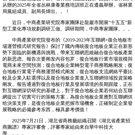
从辦的2025年全省丛林康養業務培訓班正在遵義舉辦。省林業
局黨組成員、副局長煒出。。！
近日，中商產業研究院專家團隊赴龍巖市開展“十五五”新
型工業化專項規劃調研工做。調研期間，中商專家團隊。。。
中商產業研究院發布的《2019-2023年互聯網+復合地板市
場運營模式研究報告》探討了國內傳統復合地板企業正在新形
勢下面臨的新機遇與挑戰，帶來互聯網思維融合復合地板產業
的新思虑。報告次要阐发內容包罗：復合地板行業市場規模與
電商未來空間預測；復合地板企業轉型電子商務戰略阐发；復
合地板行業電子商務運營模式阐发；復合地板支流網絡平臺比
較及企業入駐選擇以及復合地板企業進入互聯網領域投資策略
阐发。報告通過對復合地板行業及發展環境的長期跟蹤，正在
對互聯網深切研究的基礎上，對于復合地板企業若何結合互聯
網提出了切實可行的策略方案，為復合地板企業應對互聯網供
给決策支撑，是復合地板企業把握市場機會，正確制定企業發
展戰略的必備參考东西，極具參考價值！
2025年7月21日，湖北省商務廳組織召開《湖北省產業招
商圖譜》專家評審會，評審專家組由來自華中科技大
學、。。。