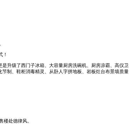
。
式！
是升级了西门子冰箱、大容量厨房洗碗机、厨房凉霸、高仪卫
化节制、鞋柜消毒精灵、从卧人字拼地板、岩板灶台布景墙质量
售楼处德律风。