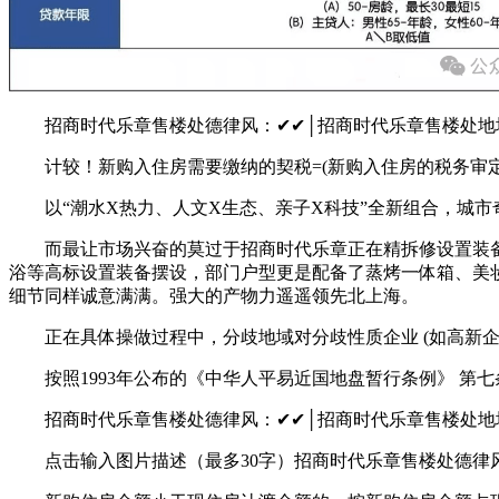
招商时代乐章售楼处德律风：✔✔│招商时代乐章售楼处地
计较！新购入住房需要缴纳的契税=(新购入住房的税务审定价
以“潮水X热力、人文X生态、亲子X科技”全新组合，城市奇
而最让市场兴奋的莫过于招商时代乐章正在精拆修设置装备
浴等高标设置装备摆设，部门户型更是配备了蒸烤一体箱、美
细节同样诚意满满。强大的产物力遥遥领先北上海。
正在具体操做过程中，分歧地域对分歧性质企业 (如高新企
按照1993年公布的《中华人平易近国地盘暂行条例》 第
招商时代乐章售楼处德律风：✔✔│招商时代乐章售楼处地
点击输入图片描述（最多30字）招商时代乐章售楼处德律风