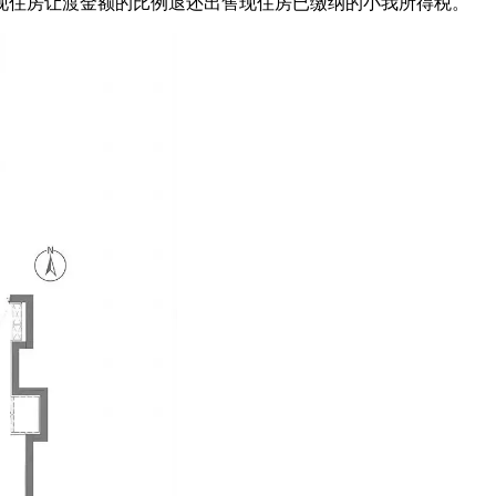
住房让渡金额的比例退还出售现住房已缴纳的小我所得税。