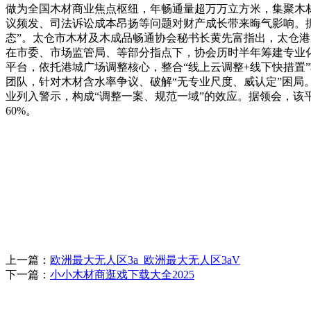
做为全国木材商业焦点枢纽，年畅通量超万万立方米，集聚木材商
议频发、司法诉讼成本昂扬等问题对财产成长带来晦气影响。据
态”。太仓市木材及木成品畅通协会秘书长黄先富指出，太仓
在市委、市场监管局、等部分指点下，协会历时半年筹建专业化
平台，依托港城广场调整核心，整合“线上云调整+线下快措置”
团队，针对木材含水率争议、破解“无专业尺度、威认定”困局
业列入警示，构成“调整一案、规范一域”的效应。据领会，该
60%。
上一篇：
欧洲最大无人区3a_欧洲最大无人区3aV
下一篇：
小小木材商逛戏下载大全2025