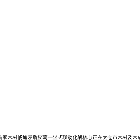
首家木材畅通矛盾胶葛一坐式联动化解核心正在太仓市木材及木成