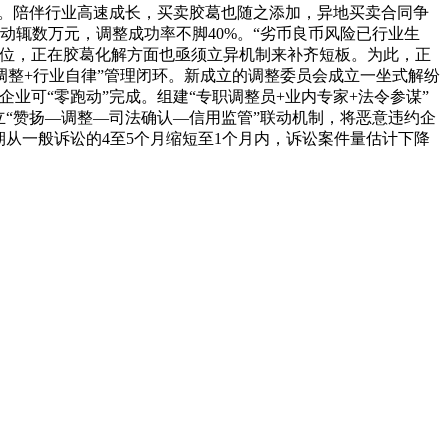
0%。陪伴行业高速成长，买卖胶葛也随之添加，异地买卖合同争
动辄数万元，调整成功率不脚40%。“劣币良币风险已行业生
地位，正在胶葛化解方面也亟须立异机制来补齐短板。为此，正
调整+行业自律”管理闭环。新成立的调整委员会成立一坐式解纷
业可“零跑动”完成。组建“专职调整员+业内专家+法令参谋”
“赞扬—调整—司法确认—信用监管”联动机制，将恶意违约企
从一般诉讼的4至5个月缩短至1个月内，诉讼案件量估计下降