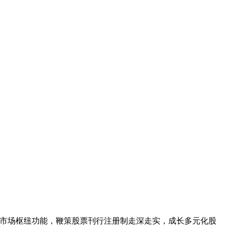
阐扬本钱市场枢纽功能，鞭策股票刊行注册制走深走实，成长多元化股