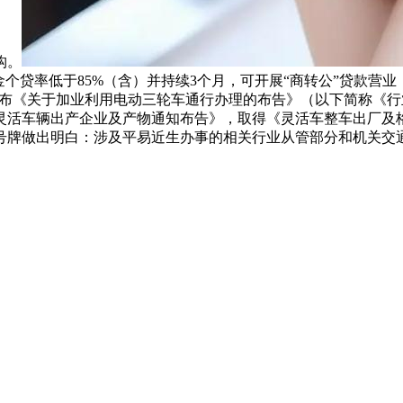
构。
个贷率低于85%（含）并持续3个月，可开展“商转公”贷款营
发布《关于加业利用电动三轮车通行办理的布告》（以下简称《
灵活车辆出产企业及产物通知布告》，取得《灵活车整车出厂及
号牌做出明白：涉及平易近生办事的相关行业从管部分和机关交