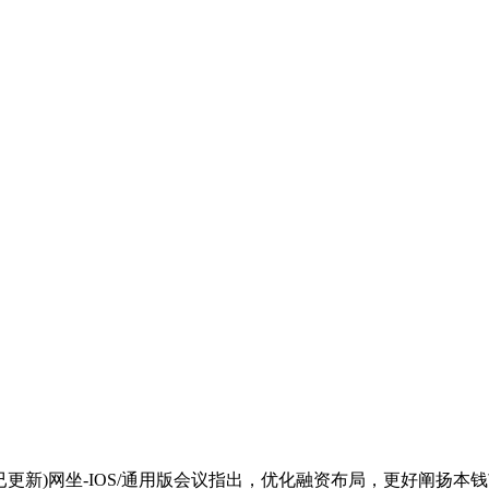
024已更新)网坐-IOS/通用版会议指出，优化融资布局，更好