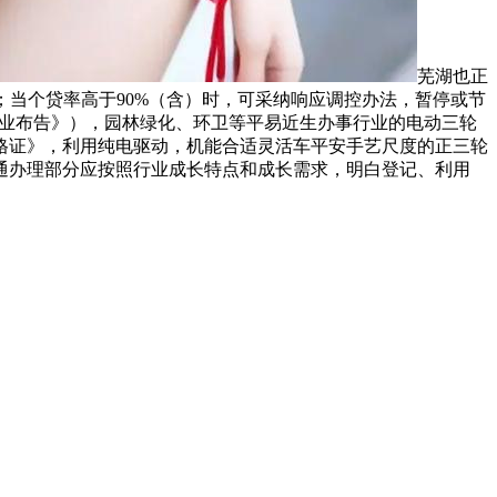
芜湖也正
业；当个贷率高于90%（含）时，可采纳响应调控办法，暂停或节
行业布告》），园林绿化、环卫等平易近生办事行业的电动三轮
格证》，利用纯电驱动，机能合适灵活车平安手艺尺度的正三轮
通办理部分应按照行业成长特点和成长需求，明白登记、利用