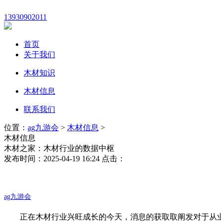
13930902011
首页
关于我们
木材知识
木材信息
联系我们
位置：
ag九游会
>
木材信息
>
木材信息
木材之家：木材行业的数据中枢
发布时间：2025-04-19 16:24 点击：
ag九游会
正在木材行业兴旺成长的今天，消息的获取取阐发对于从业者