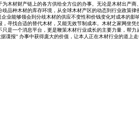
于为木材财产链上的各方供给全方位的办事。无论是木材出产商
分歧品种木材的库存环境，从全球木材产区的动态到行业政策律例
。下逛企业能够领会到分歧木材的供应不变性和价钱变化对成本的
，寻找合适的替代木材，又能无效节制成本。木材之家网坐凭仗
不只是一个消息平台，更是鞭策木材行业成长的主要力量，帮力
数据谍报” 办事中获得庞大的价值，让本人正在木材行业的道上