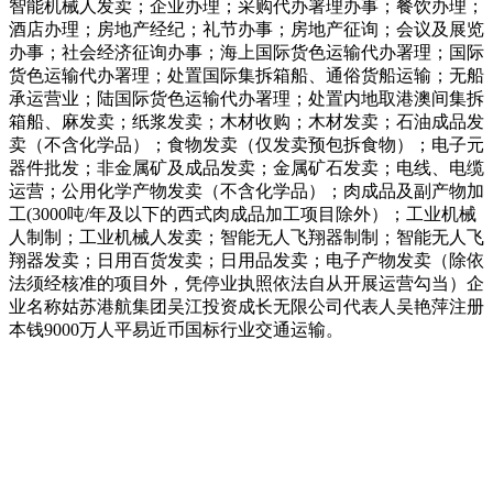
智能机械人发卖；企业办理；采购代办署理办事；餐饮办理；
酒店办理；房地产经纪；礼节办事；房地产征询；会议及展览
办事；社会经济征询办事；海上国际货色运输代办署理；国际
货色运输代办署理；处置国际集拆箱船、通俗货船运输；无船
承运营业；陆国际货色运输代办署理；处置内地取港澳间集拆
箱船、麻发卖；纸浆发卖；木材收购；木材发卖；石油成品发
卖（不含化学品）；食物发卖（仅发卖预包拆食物）；电子元
器件批发；非金属矿及成品发卖；金属矿石发卖；电线、电缆
运营；公用化学产物发卖（不含化学品）；肉成品及副产物加
工(3000吨/年及以下的西式肉成品加工项目除外）；工业机械
人制制；工业机械人发卖；智能无人飞翔器制制；智能无人飞
翔器发卖；日用百货发卖；日用品发卖；电子产物发卖（除依
法须经核准的项目外，凭停业执照依法自从开展运营勾当）企
业名称姑苏港航集团吴江投资成长无限公司代表人吴艳萍注册
本钱9000万人平易近币国标行业交通运输。