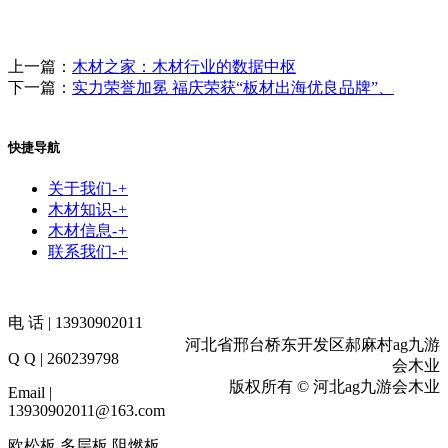
上一篇：
木材之家：木材行业的数据中枢
下一篇：
实力荣誉加冕 福庆荣获“板材出海优良品牌”、
快捷导航
关于我们
-
+
木材知识
-
+
木材信息
-
+
联系我们
-
+
电 话 | 13930902011
河北省邢台桥东开发区郝麻村ag九游
Q Q | 260239798
会木业
版权所有 © 河北ag九游会木业
Email |
13930902011@163.com
欧松板,多层板,阻燃板