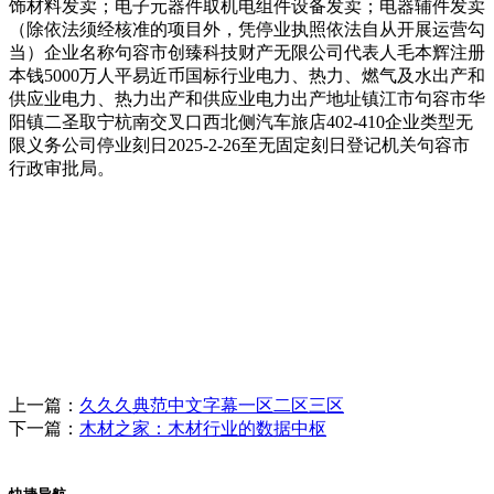
饰材料发卖；电子元器件取机电组件设备发卖；电器辅件发卖
（除依法须经核准的项目外，凭停业执照依法自从开展运营勾
当）企业名称句容市创臻科技财产无限公司代表人毛本辉注册
本钱5000万人平易近币国标行业电力、热力、燃气及水出产和
供应业电力、热力出产和供应业电力出产地址镇江市句容市华
阳镇二圣取宁杭南交叉口西北侧汽车旅店402-410企业类型无
限义务公司停业刻日2025-2-26至无固定刻日登记机关句容市
行政审批局。
上一篇：
久久久典范中文字幕一区二区三区
下一篇：
木材之家：木材行业的数据中枢