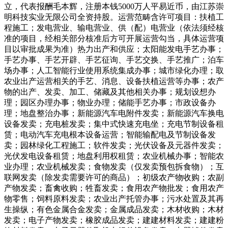
立，代表报酬毛本辉，注册本钱5000万人平易近币，由江苏崇
明科技实业无限公司全资持股。运营范畴含许可项目：扶植工
程施工；发电营业、输电营业、供（配）电营业（依法须经核
准的项目，经相关部分核准后方可开展运营勾当，具体运营项
目以审批成果为准）热力出产和供应；太阳能发电手艺办事；
手艺办事、手艺开辟、手艺征询、手艺交换、手艺推广；泊车
场办事；人工智能行业使用系统集成办事；城市绿化办理；取
农业出产运营相关的手艺、消息、设备扶植运营等办事；农产
物的出产、发卖、加工、储藏及其他相关办事；规划设想办
理；园区办理办事；物业办理；储能手艺办事；市政设备办
理；地盘整治办事；新能源汽车电附件发卖；新能源汽车换电
设备发卖；充电桩发卖；集中式快速充电坐；充电节制设备租
赁；电动汽车充电根本设备运营；智能输配电及节制设备发
卖；园林绿化工程施工；软件发卖；光伏设备及元器件发卖；
光伏发电设备租赁；地盘利用权租赁；农业机械办事；智能农
业办理；农业机械发卖；食物发卖（仅发卖预包拆食物）；互
联网发卖（除发卖需要许可的商品）；初级农产物收购；农副
产物发卖；畜禽收购；牲畜发卖；食用农产物批发；食用农产
物零售；饲料原料发卖；农业出产托管办事；污水处置及其再
生操纵；有色金属合金发卖；金属成品发卖；木材收购；木材
发卖；电子产物发卖；橡胶成品发卖；建建材料发卖；建建粉