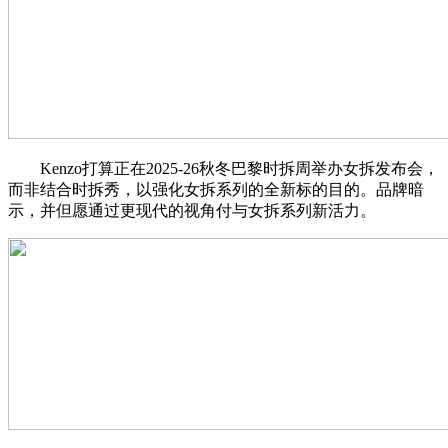
Kenzo打算正在2025-26秋冬巴黎时拆周举办女拆发布会，
而非结合时拆秀，以强化女拆系列的全新标的目的。品牌暗
示，并但愿通过更现代的视角付与女拆系列新活力。