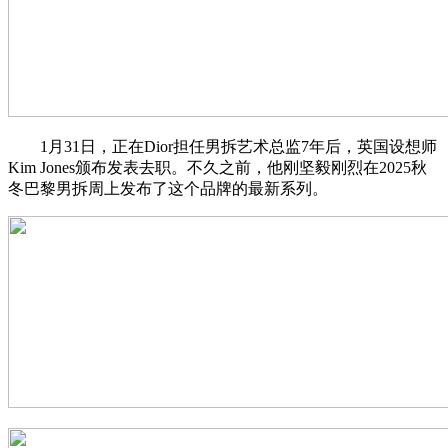
1月31日，正在Dior担任男拆艺术总监7年后，英国设想师
Kim Jones颁布发表去职。不久之前，他刚坚毅刚烈在2025秋
冬巴黎男拆周上发布了这个品牌的最新系列。