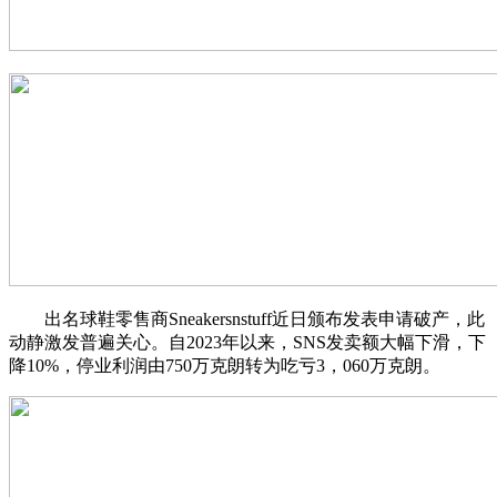
出名球鞋零售商Sneakersnstuff近日颁布发表申请破产，此
动静激发普遍关心。自2023年以来，SNS发卖额大幅下滑，下
降10%，停业利润由750万克朗转为吃亏3，060万克朗。