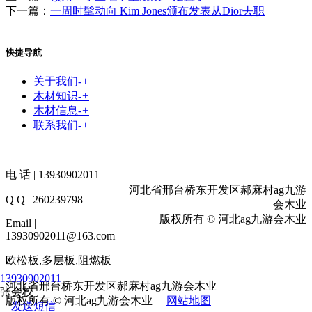
下一篇：
一周时髦动向 Kim Jones颁布发表从Dior去职
快捷导航
关于我们
-
+
木材知识
-
+
木材信息
-
+
联系我们
-
+
电 话 | 13930902011
河北省邢台桥东开发区郝麻村ag九游
Q Q | 260239798
会木业
版权所有 © 河北ag九游会木业
Email |
13930902011@163.com
欧松板,多层板,阻燃板
13930902011
河北省邢台桥东开发区郝麻村ag九游会木业
张会校
版权所有 © 河北ag九游会木业
网站地图
发送短信