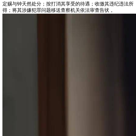
定赐与钟天然处分；按打消其享受的待遇；收缴其违纪违法所
得；将其涉嫌犯罪问题移送查察机关依法审查告状，