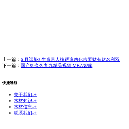
上一篇：
6 月运势3 生肖贵人扶帮逢凶化吉要财有财名利双
下一篇：
国产99久久九九精品视频 MBA智库
快捷导航
关于我们
-
+
木材知识
-
+
木材信息
-
+
联系我们
-
+