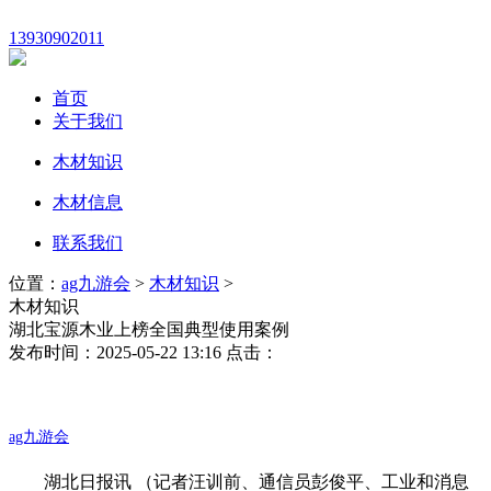
13930902011
首页
关于我们
木材知识
木材信息
联系我们
位置：
ag九游会
>
木材知识
>
木材知识
湖北宝源木业上榜全国典型使用案例
发布时间：2025-05-22 13:16 点击：
ag九游会
湖北日报讯 （记者汪训前、通信员彭俊平、工业和消息