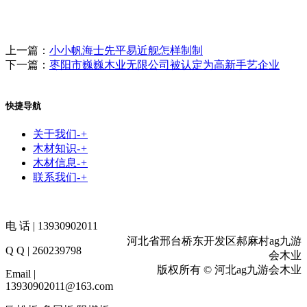
上一篇：
小小帆海士先平易近舰怎样制制
下一篇：
枣阳市巍巍木业无限公司被认定为高新手艺企业
快捷导航
关于我们
-
+
木材知识
-
+
木材信息
-
+
联系我们
-
+
电 话 | 13930902011
河北省邢台桥东开发区郝麻村ag九游
Q Q | 260239798
会木业
版权所有 © 河北ag九游会木业
Email |
13930902011@163.com