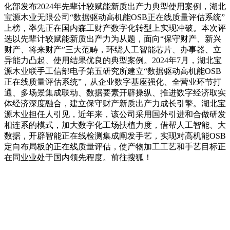
化部发布2024年先辈计较赋能新质出产力典型使用案例，湖北
宝源木业无限公司“数据驱动高机能OSB正在线质量评估系统”
上榜，率先正在国内森工财产数字化转型上实现冲破。本次评
选以先辈计较赋能新质出产力为从题，面向“保守财产、新兴
财产、将来财产”三大范畴，环绕人工智能芯片、办事器、立
异能力凸起、使用结果优良的典型案例。2024年7月，湖北宝
源木业联手工信部电子第五研究所建立“数据驱动高机能OSB
正在线质量评估系统”，从企业数字基座强化、全营业环节打
通、多场景集成联动、数据要素开辟操纵、推进数字经济取实
体经济深度融合，建立保守财产新质出产力成长引擎。湖北宝
源木业担任人引见，近年来，该公司采用国外引进和合做研发
相连系的模式，加大数字化工场扶植力度，借帮人工智能、大
数据，开辟智能正在线检测集成阐发手艺，实现对高机能OSB
定向布局板的正在线质量评估，使产物加工工艺和手艺目标正
在同业业处于国内领先程度。前往搜狐！