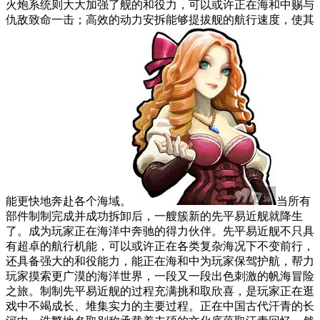
火炮系统则大大加强了舰的和役力，可以或许正在海和中赐与
仇敌致命一击；高效的动力安拆能够提拔舰的航行速度，使其
能更快地奔赴各个海域。
当所有
部件制制完成并成功拆卸后，一艘簇新的先平易近舰就降生
了。成为玩家正在海洋中奔驰的得力伙伴。先平易近舰不只具
有超卓的航行机能，可以或许正在各类复杂海况下不变前行，
还具备强大的和役能力，能正在海和中为玩家保驾护航，帮力
玩家摸索更广漠的海洋世界，一段又一段出色刺激的帆海冒险
之旅。制制先平易近舰的过程充满挑和取欣喜，是玩家正在逛
戏中不竭成长、堆集实力的主要过程。正在中国古代汗青的长