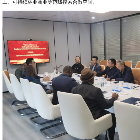
工、可持续林业商业等范畴摸索合做空间。