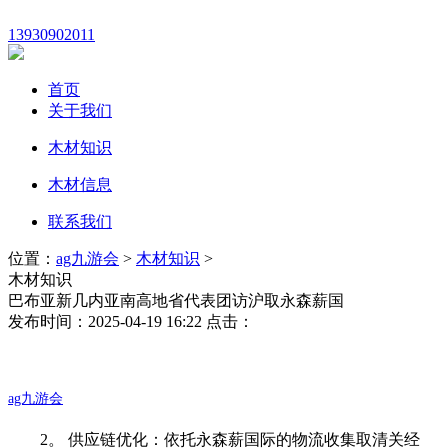
13930902011
首页
关于我们
木材知识
木材信息
联系我们
位置：
ag九游会
>
木材知识
>
木材知识
巴布亚新几内亚南高地省代表团访沪取永森薪国
发布时间：2025-04-19 16:22 点击：
ag九游会
2。 供应链优化：依托永森薪国际的物流收集取清关经