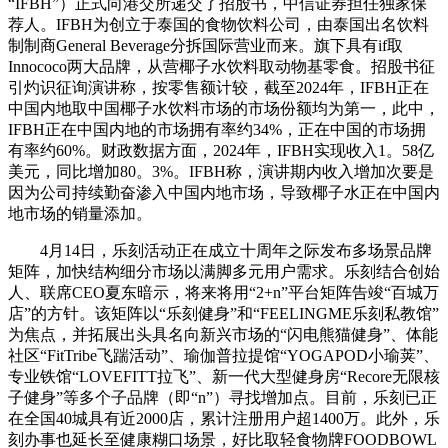
“IFBH”）正式向港交所递交了招股书，中信证券担任独家保
荐人。IFBH为创立于泰国的食物饮料公司，由泰国出名饮料
制制商General Beverage分拆国际营业而来。旗下具有if取
Innococo两大品牌，从营椰子水饮料取动物基零食。招股书征
引灼识征询演讲称，按零售额计较，截至2024年，IFBH正在
中国内地取中国椰子水饮料市场的市场份额均为第一，此中，
IFBH正在中国内地的市场拥有率约34%，正在中国的市场拥
有率约60%。财政数据方面，2024年，IFBH实现收入1。58亿
美元，同比增加80。3%。IFBH称，演讲期内收入增加次要是
因为公司持续勤奋渗入中国内地市场，导致椰子水正在中国内
地市场的销量添加。
4月14日，乐刻活动正在成立十周年之际发布多场景品牌
矩阵，加快结构细分市场以满脚多元用户需求。乐刻结合创始
人、联席CEO夏东暗示，将来将用“2+n”平台矩阵告竣“百城万
店”的方针。该矩阵以“乐刻健身”和“FEELINGME乐刻私教馆”
为焦点，并拓展出头具名向新兴市场的“闪电熊猫健身”、体能
社区“FitTribe飞踹活动”、瑜伽普拉提馆“YOGAPOD小瑜荚”、
专业铁馆“LOVEFITT拉飞”、新一代大型健身房“Recore无限核
子健身”等多个子品牌（即“n”）寻找增加点。目前，乐刻已正
在全国40城具有近2000店，累计注册用户超1400万。此外，乐
刻办事也延长至健康糊口场景，好比取轻食物牌FOODBOWL