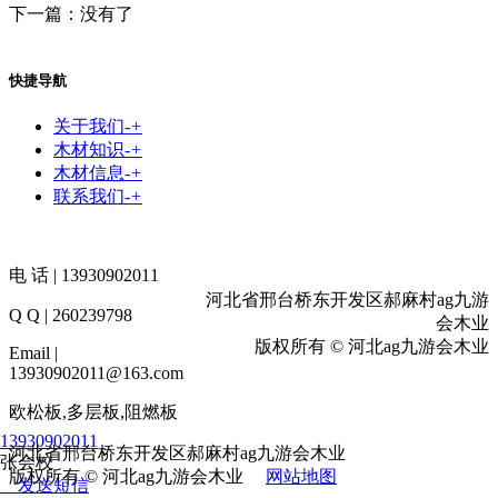
下一篇：没有了
快捷导航
关于我们
-
+
木材知识
-
+
木材信息
-
+
联系我们
-
+
电 话 | 13930902011
河北省邢台桥东开发区郝麻村ag九游
Q Q | 260239798
会木业
版权所有 © 河北ag九游会木业
Email |
13930902011@163.com
欧松板,多层板,阻燃板
13930902011
河北省邢台桥东开发区郝麻村ag九游会木业
张会校
版权所有 © 河北ag九游会木业
网站地图
发送短信