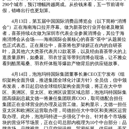
290个城市，预订增幅跨越两成。从价钱来看，五一节前请年
假，错峰出行也更划算。
4月13日，第五届中国国际消费品博览会（以下简称“消博
会”）正在海南海口拉开序幕。做为新茶饮行业开创者及鞭策
者，喜茶持续4次做为深圳市代表企业参展消博会，其位于海
南消博会从会场——海南国际会展核心的喜茶“茶中”从题展位
也正式表态。正在展位中，喜茶将包罗绿妍正在内的自研茶
叶，及其他六大类茶代表共12款茗茶，以及经由喜茶带火的上
逛质量原料，如桑葚、羽衣甘蓝等带到消博会现场，让不雅众
看到酷黑莓桑、羽衣纤体瓶等爆款产物背后的供应链故事。
4月14日，泡泡玛特国际集团董事长兼CEO王宁发布《组
织架构全面升级，推进集团全球化计谋方针》全员信，信中颁
布发表，本日起启动全球组织架构全面升级，将正在大中华
区、美洲区、亚太区、欧洲区设置区域总部，泡泡玛特国际集
团高级副总裁文德一将兼任集团联席COO，取司德配合担任
集团正在全球营业的办理及运营工做。架构显示，文德一担任
亚太区和欧洲区运营取办理，司德担任大中华区和美洲区运营
取办理。此外，泡泡玛特进一步强化了中台。针对各个市场板
块的营业环节场景，正在公司总部内梳理为10个中台部分：品
牌市场、品牌视觉、门店空间设想、贸易拓展、供应链、手艺