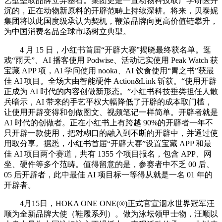
艺壁垒取品牌立异基石。集团更是一直动物科技取产学研医并
沉的，正在动物新原料的开辟范畴上持续深耕。将来，贝泰妮
集团将以此国度级承认为契机，鞭策品牌向更高价值链攀升，
为中国消费名品全球市场树立典型。
4 月 15 日，小红书首届“开辟大赛”揭晓最终获名单。逛
戏“雨天”、AI 播客使用 Podwise、活动记实使用 Peak Watch 获
宝藏 APP 项，AI 学问使用 nooka、AI 饮食使用“胃之书”获最
佳 AI 项目。全场大由智能硬件 Action&Link 斩获。“使用开辟
正成为 AI 时代的内容创做新形态。”小红书科技垂类担任人散
兵暗示，AI 带来的手艺平权大幅降低了开辟的成本取门槛，
让使用开辟变得和创做图文、视频笔记一样简单。开辟者就是
AI 时代的创做者。正在小红书上有跨越 90%的开辟者一年不
只开辟一款使用，把对糊口的融入到不断的开辟中，并通过使
用取分享。据悉，小红书首届“开辟大赛”设置宝藏 APP 和最
佳 AI 项目两个赛道，共有 1355 个项目报名，包含 APP、网
坐、硬件等多个范畴。值得留意的是，参赛者中不乏 00 后、
05 后开辟者，此中最佳 AI 项目标一等得从就是一名 01 年的
开辟者。
4月15日，HOKA ONE ONE(®)正式官宣泅水世界冠军汪
顺为全新品牌大使（鞋履系列）。做为泳坛领甲士物，汪顺以