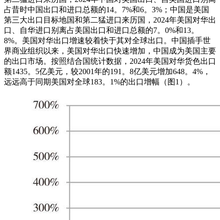
占昔时中国出口和进口总额的14。7%和6。3%；中国是美国
第三大出口目标地国和第二猛进口来历国，2024年美国对华出
口、自华进口别离占美国出口和进口总额的7。0%和13。
8%。美国对华出口增速较着快于其对全球出口。中国插手世
界商业组织以来，美国对华出口快速增加，中国成为美国主要
的出口市场。按照结合国统计数据，2024年美国对华货色出口
额1435。5亿美元，较2001年的191。8亿美元增加648。4%，
远远高于同期美国对全球183。1%的出口增幅（图1）。