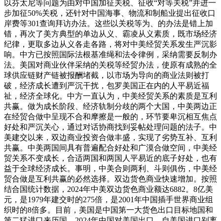
以芬太尼等问题为由对中国加征关税、征收“对等关税”并进一
步加征50%关税，还针对中国海事、物流和制船业提出征收口
岸费等301查询拜访办法。这些以关税等为、的办法是错上加
错，再次了美方典型的单边从义、霸凌从义素质，既市场经济
纪律，更取多边从义各走各路，将对中美经贸关系发生严沉影
响。中方已按照国际法根基准绳和法令律例，采纳需要反制办
法。美国对商业伙伴采纳的关税等经贸办法，使原有成熟的全
球供应链财产链被报酬堵截，以市场为导向的商业法则被打
破，经济成长遭到严沉干扰，包罗美国正在内的人平易近福
祉，经济全球化。中方一直认为，中美经贸关系的素质是互利
共赢。做为成长阶段、经济轨制分歧的两个大国，中美两边正
在经贸合做中呈现不合和摩擦是一般的，环节要卑沉相互焦点
好处和严沉关心，通过对话协商找到妥帖处理问题的法子。中
美建交以来，双边商业投资合做丰盛，实现了劣势互补、互利
共赢。中美两国间具有普遍配合好处和广漠合做空间，中美经
贸关系不变成长，合适两国和两国人平易近的底子好处，也有
益于全球经济成长。事明，中美合则两利、斗则俱伤，中美经
贸合做是互利共赢的必然选择。双边货色商业快速增加。按照
结合国统计数据，2024年中美双边货色商业额达6882。8亿美
元，是1979年建交时的275倍，是2001年中国插手世界商业组
织时的8倍多。目前，美国是中国第一大货色出口目标地国和
第二猛进口来历国，2024年中国对美国出口、自美国进口别离