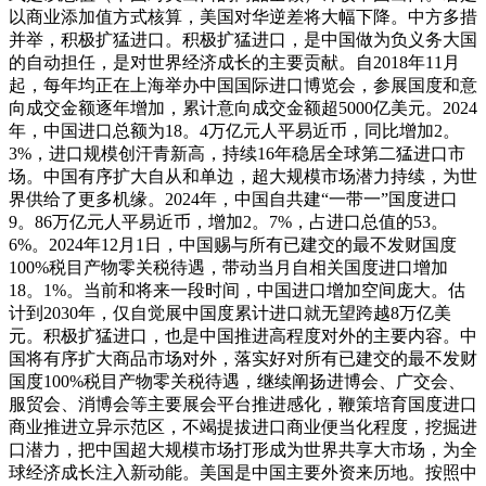
以商业添加值方式核算，美国对华逆差将大幅下降。中方多措
并举，积极扩猛进口。积极扩猛进口，是中国做为负义务大国
的自动担任，是对世界经济成长的主要贡献。自2018年11月
起，每年均正在上海举办中国国际进口博览会，参展国度和意
向成交金额逐年增加，累计意向成交金额超5000亿美元。2024
年，中国进口总额为18。4万亿元人平易近币，同比增加2。
3%，进口规模创汗青新高，持续16年稳居全球第二猛进口市
场。中国有序扩大自从和单边，超大规模市场潜力持续，为世
界供给了更多机缘。2024年，中国自共建“一带一”国度进口
9。86万亿元人平易近币，增加2。7%，占进口总值的53。
6%。2024年12月1日，中国赐与所有已建交的最不发财国度
100%税目产物零关税待遇，带动当月自相关国度进口增加
18。1%。当前和将来一段时间，中国进口增加空间庞大。估
计到2030年，仅自觉展中国度累计进口就无望跨越8万亿美
元。积极扩猛进口，也是中国推进高程度对外的主要内容。中
国将有序扩大商品市场对外，落实好对所有已建交的最不发财
国度100%税目产物零关税待遇，继续阐扬进博会、广交会、
服贸会、消博会等主要展会平台推进感化，鞭策培育国度进口
商业推进立异示范区，不竭提拔进口商业便当化程度，挖掘进
口潜力，把中国超大规模市场打形成为世界共享大市场，为全
球经济成长注入新动能。美国是中国主要外资来历地。按照中