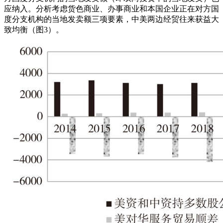
应纳入。分析考虑货色商业、办事商业和本国企业正在对方国
度分支机构的当地发卖额三项要素，中美两边经贸往来获益大
致均衡（图3）。