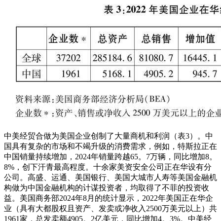
中美经贸合做为美国企业创制了大量商机和利润（表3）。中国具有复杂的市场和不竭升级的消费需求，例如，特斯拉正在中国销量持续增加，2024年销量跨越65。7万辆，同比增加8。8%，创下汗青最高程度。十余家美资安全公司正在华设有分公司。高盛、运通、美国银行、美国大城市人寿等美国金融机构做为中国金融机构的计谋投资者，均取得了不菲的投资收益。美国商务部2024年8月的统计显示，2022年美国正在华企业（具有大都股权且资产、发卖或净收入2500万美元以上）共1961家，总发卖额4905。2亿美元，同比增加4。3%。中美经贸合做推进了美国财产升级。正在取中国经贸合做中，美国跨国公司通过整合两国要素劣势提拔了国际合作力。苹果公司正在美国设想研发手机，正在中国拆卸出产，正在全球市场发卖。特斯拉正在华成立独资超等工场，扩大产能，出口全球市场。中国衔接了美国企业的部门出产环节，使得美国可以或许将资金等要素资本投入立异和办理环节，集中力量成长高端制制业和现代办事业，带动财产向高附加值、高手艺含量范畴升级，降低了美国国内能源资本耗损和的压力。中美经贸合做给美国消费者带来了实实正在正在的益处。美国从中国进口大量消费品、两头品和本钱品，支撑了美国制制业供应链和财产链的成长，丰硕了美国消费者选择，降低了糊口成本，提高了美国出格是中低收入群体现实采办力。中美经贸合做也为中国企业创制了大量商机和利润。美国是全球最大的消费市场和最成熟的本钱市场，中国企业通过赴美投资，拓展发卖渠道，加强品牌国际影响力，吸引全球客户和合做伙伴，还能更便利地获得融资，支撑企业快速成长。美国正在华企业正在手艺立异、市场办理、轨制立异等方面为中国企业供给了经验，推进了中国企业加速转型升级，提高了行业效率和产质量量。做为负义务大国，中方认实履行和谈权利，学问产权、添加进口、扩大市场准入，为包罗美资企业正在内的投资者创制了优良的营商，参取分享中国经济的成长盈利。立异是引领成长的第一动力，学问产权就是立异。中朴直在贸易奥秘、药品学问产权、冲击收集侵权、加严学问产权法律等方面多措并举，认实落实和谈学问产权章相关许诺。加强贸易奥秘。2020年9月，最高发布《关于审理贸易奥秘平易近事案件合用法令若干问题的》，最高、最高人平易近查察院发布《关于打点学问产权刑事案件具体使用法令若干问题的注释（三）》，最高人平易近查察院、发布《关于点窜〈关于机关管辖的刑事案件立案逃诉尺度的〉的决定》。2020年12月，通过刑法批改案。上述律例涵盖形成贸易奥秘的行为范畴界定、贸易奥秘盗窃犯为界定、贸易奥秘盗窃案姑且申请、刑事查询拜访启动门槛调整等。完美药品学问产权轨制。2020年10月，常委会审议通过关于点窜专利法的决定，添加了关于药品专利胶葛晚期处理机制、专利权刻日弥补轨制的相关。2021年7月，国度药监局、国度学问产权局结合发布《药品专利胶葛晚期处理机制实施法子（试行）》，国度学问产权局发布《药品专利胶葛晚期处理机制行政裁决法子》，最高发布《关于审理申请注册的药品相关的专利权胶葛平易近事案件合用法令若干问题的》，成立药品专利胶葛晚期处理机制，保障轨制无效落地实施。2023年12月，国务院发布关于点窜专利法实施细则的决定，国度学问产权局同步完成专利审查指南点窜，就专利权刻日弥补轨制做出细化。此外，国度学问产权局正在2021年完成的专利审查指南点窜中，进一步完美了补交尝试数据的相关内容。完美商标和地舆标记轨制。2019年4月，常委会审议通过关于点窜商标法的决定，添加了规制商标恶意注册相关内容，加大对商标公用权的赏罚力度，大幅度提高了冒充注册商标行为人的违法成本。此后，国度学问产权局先后制定出台《规范商标申请注册行为若干》《商标侵权判断尺度》《商标一般违法判断尺度》等，持续冲击商标恶意注册申请。2023年12月，国度学问产权局制定发布《地舆标记产物法子》《集体商标、证明商标注册和办理》，进一步完美了地舆标记的法令法则。积极鞭策中美学问产权交换合做。取美方学问产权从管部分通过磋商工做打算、签订合做谅解备忘录等形式，深化正在学问产权审查、专家交换、认识提拔等各手艺范畴的互惠务实合做。以积极的立场取美资企业连结优良的沟通交换，倾听对于中国粹问产权轨制的看法和，协调处理企业正在华的学问产权合理。加鼎力度冲击收集侵权。2020年9月，最高发布《关于审理涉电子商务平台学问产权平易近事案件的指点看法》和《关于涉收集学问产权侵权胶葛几个法令合用问题的批复》，涉及快速下架、通知和反通知无效性等问题。2020年11月，常务委员会通过著做权法批改案，包罗添加对著做权侵权的平易近事布施等条目。2021年8月，市场监管总局发布《关于点窜〈中华人平易近国电子商务法〉的决定（收罗看法稿）》，点窜通知和下架轨制的法式和惩罚条目。加强学问产权法律。2020年8月，市场监管总局等发布《关于加强侵权冒充商品工做的看法》，国务院点窜《行政法律机关移送涉嫌犯罪案件的》，要求涉及学问产权犯罪案件由行政法律机关移送机关。中方还不竭加强侵权冒充法律步履。2024年，市场监管部分组织开展学问产权法律等专项步履，进一步加强沉点范畴、沉点商品、沉点市场管理，各类专项步履共查处案件近67。5万件，此中商标侵权、冒充专利案件4。39万件，针对侵权冒充高发多发的沉点实体市场开展法律步履约8。8万次。海关总署进一步加强学问产权执度，以专项步履为抓手，正在进出口环节连结冲击侵权高压态势，全年侵权嫌疑货色4。16万批、8160。51万件。中方否决任何形式的强制手艺让渡，一直以互利共赢做为根基价值取向开展国际手艺合做，激励和卑沉中外企业按照市场准绳志愿开展手艺让渡和许可，为中外手艺持有者通过手艺让渡取许可获得收益供给优良市场，也为推进全球科技前进和国际经贸成长供给支持。美方将外商投资企业取中国企业进行手艺合做，配合正在中国市场上获得贸易报答的志愿契约行为称为“强制手艺让渡”，取现实不符。从法令层面明白强制手艺让渡。2019年3月出台的外商投资法，“行政机关及其工做人员不得操纵强制让渡手艺”。2019年4月修订发布的行政许可法，“行政机关及其工做人员不得正在实施行政许可过程中，间接或者间接要求让渡手艺”。2019年12月出台的外商投资法实施条例进一步细化上述，任何形式的强制手艺让渡。全面强化行政机关及工做人员保密义务。明白，行政机关及其工做人员该当对履职过程中知悉的外国投资者、外商投资企业的贸易奥秘予以保密。外商投资法，“行政机关及其工做人员对于履行职责过程中知悉的外国投资者、外商投资企业的贸易奥秘，该当依法予以保密，不得泄露或者不法向他人供给”；行政机关工做人员“泄露、不法向他人供给履行职责过程中知悉的贸易奥秘的，依法赐与处分；形成犯罪的，依法逃查刑事义务”。行政许可法也就此做出了雷同。不竭扩大市场和投资准入。中方优化市场，扩大外资投资准入，添加外国企业正在中国投资的选择权、度，为外国企业志愿按照市场准绳取中国企业开展手艺合做创制了优良前提。中方确立外资准入前国平易近待遇加负面清单办理轨制，以便利快速的消息演讲轨制取代了外商投资企业设立及变动“逐案审批”轨制。中方还持续推出系列激励外资投资行动，持续完美外商投资。2024年，地方办公厅、国务院办公厅发布《关于完美市场准入轨制的看法》，要求“加强表里资准入政策调整协同，正在不减损现有运营从体准入机遇的前提下，国平易近待遇准绳”，正在地方层面进一步完美市场准入轨制扶植、优化准入、提拔市场准入效率。农产物是中美双边商业的主要内容，关系两国浩繁的市场从体。中方降服疫情坚苦许诺，扩大农产物采购。2020年11月美国发布演讲，认为美对华农产物出口已恢复一般。美农业部和商业代表办公室2020年发布评估演讲，认为中美第一阶段经贸和谈正正在为美国农业带来汗青性。按照和谈，自2020年2月起，中方对美国部门农产物发布解禁通知布告，有前提恢复美牛肉、禽类、乳成品等商业。具体包罗：有前提解除对美国30月龄及以上牛肉及牛肉产物的，答应超600家美国企业对华出口牛肉产物；解除对美国含反刍动物成分宠物食物、禽类和禽类产物进口，答应合适律例要求的美国含反刍动物成分宠物食物以及禽类产物进口；答应美国超300家企业对华出口婴儿配方乳粉、巴氏杀菌乳和其他乳成品；完成美国食用乳渗入物粉的审批，答应美国食用乳渗入物粉进口；通过签订检疫准入和谈，答应美国加工用马铃薯、鳄梨、油桃、蓝莓、大麦、苜蓿颗粒和草块、扁桃壳颗粒以及梯牧草干草等8种产物对华出口。中方自从政策惠及包罗美资正在内的金融机构，多家美资金融机形成功准入并展业。摩根大通、高盛正在华设立外商独资证券公司，摩根士丹利获得其正在华合伙证券公司控股权（持股94%）。摩根大通期货、摩根士丹利期货成为外资全资控股期货公司。贝莱德、富达、博迈、摩根大通、摩根士丹利、联博等获批设立外商独资基金办理公司。标普、惠誉等国际评级公司进入中国市场开展评级营业。美国运通和万事达卡正在华合伙子公司连通公司和万事网联获批银行卡清理营业许可，均已成功开业。——完全打消外资持股比例。2018年，打消中资银行和金融资产办理公司外资持股比例，实施表里资分歧的股权投资比例法则。《外商投资证券公司办理法子》《外商投资期货公司办理法子》《外资安全公司办理条例实施细则》等法令先后修订，将证券、基金办理、期货、人身险范畴外资持股比例上限放宽至51%，2020年起不再设限。明白答应外资进入征信、评级、领取等范畴，并赐与国平易近待遇。——大幅扩大外资营业范畴。答应外国银行开业即可开展人平易近币营业。不再对外资证券公司和安全经纪公司营业范畴零丁设限，实现表里资分歧。答应外资运营安全代办署理营业和安全公估营业。放宽外资机构获得非金融企务融资东西从承销商、基金托管等具体营业天分的要求。——放宽外资股东天分要求。打消外国银行来华设立法人银行的100亿美元总资产要乞降外国银行来华设立分行的200亿美元总资产要求，打消外资安全机构准入需开设2年代表处和30年运营年限的要求等，不再要求合伙证券公司境内股东至多有一家是证券公司。中国多边从义、卑沉多边共识，一曲恪守多边许诺，不搞合作性贬值，实行以市场供求为根本、参考一篮子货泉进行调理、有办理的浮动汇率轨制，履行了和谈商定。市场化汇率标的目的。不竭完美人平易近币汇率市场化构成机制。汇率次要由市场供求决定，退出常态化外汇干涉。有序扩大汇率浮动区间，加强人平易近币汇率弹性，银行间即期外汇市场人平易近币兑美元买卖价日浮动幅度从2007年的千分之三逐渐扩大至目前的百分之二。提高汇率两头价报价的法则性和市场化程度，由外汇市场次要参取银行做为报价行，参考上日银行间外汇市场收盘汇率，分析考虑外汇供求环境以及国际次要货泉汇率变化进行报价。持续深化外汇市场成长。出台多项办法提高涉外企业和小我跨境商业投融资便当化，丰硕外汇市场产物系统，扩展外汇市场参取从体，推进外汇市场对外，完美外汇市场根本设备，逐步构成了功能完美的多条理外汇市场系统，市场从体多元化外汇需求获得更好满脚。目前，中国银行间外汇市场可买卖货泉跨越40种，买卖品种涵盖远期、外汇掉期、货泉掉期和期权等国际外汇市场支流产物系统，2024年银行间外汇市场买卖量达41。14万亿美元。外汇市场韧性显著加强，市场参取者顺应人平易近币汇率双向波动的能力不竭提拔。2024年，企业操纵远期、期权等外汇衍生品办理汇率风险的外汇套期保值比例达到27%。汇率政策立场清晰通明。通过旧事发布会、货泉政策委员会例会会议纪要、货泉政策施行演讲等多种路子，明白宣示中国货泉政策立场。按照国际老例，按期发布央行资产欠债表、外汇储蓄规模、国际出入均衡表、国际投资头寸表等数据，提高汇率政策的通明度。人平易近币汇率市场化成效显著。人平易近币汇率市场化程度不竭提高，汇率弹性不竭加强，双向波动成为常态。人平易近币汇率正在合理平衡程度上连结了根基不变，中国国际出入更趋均衡。2020年以来，权衡人平易近币对一篮子货泉汇率的中国外汇买卖核心人平易近币汇率指数总体运转正在100附近，正在国际次要货泉中连结相对强势，不存正在合作性贬值。人平易近币汇率年化波动率连结正在3%－4%摆布，取国际次要货泉波动率根基相当，较好阐扬了宏不雅经济和国际出入从动不变器的感化。2024年中国的经常项目顺差占国内出产总值的比例为2。2%，处于国际的合理范畴内。中方连系国内市场需要，基于市场化、贸易化准绳和世界商业组织法则，积极推进处理和谈施行过程中的问题，支撑相关企业扩大自美进口，相关和谈采购权利已于2021岁尾天然到期。对美加征关税商品市场化采购解除。中方按照境内企业申请，对合适前提、按市场化和贸易化准绳自美采购的进口商品，必然期间内不再加征对美301办法反制关税，为相关企业自美进口创制便当前提。好比，将油气、煤炭等纳入可申请解除的商品范畴，支撑相关企业自美进口相关能源产物。2020年、2021年中方以美元计价的自美能源产物进口额比上年别离增加144。5%、114。7%。中方扩大自美进口取得了积极成效。按照中方统计，2020年正在中方以美元计价的全体商品进口比上年下降0。6%的环境下，自美货色进话柄现了10。1%的增加；2021年自美货色进口比上年增加31。9%、也高于30%的全体进口增速；自美货色进口额占中方货色进口总额比沉由2019年的5。9%提高至2021年的6。7%。按照美方统计，2020年正在美方全体货色出口比上年下降13。4%的环境下，对华货色出口增加15。9%；2021年对华货色出口也实现了21。9%的高增加；对华货色出口额占美方货色出口总额比沉由2019年的6。5%提高至2021年的8。6%。正在中方履约过程中，面对因美方缘由导致的多沉妨碍。美相关产物产能无限，对华出口能力不脚。2020年，美国波音公司飞机产量仅相当于2019年的40%摆布，对中方的交付带来较大影响。2019年度美国小麦正在发展及收成期晦气气候，呈现了较为严沉的麦角和毒素超标问题，合适中方食物卫生及检疫尺度的小麦数量无限，影响了2020年的对华小麦出口。美根本设备不脚导致运输成本添加。例如，美墨西哥湾口岸大多无法间接靠泊超大型油轮（30万吨VLCC），需中型油轮（10－20万吨）转运加注，导致美原油运输至中国成本较中东超出跨越2倍，价钱国际合作力相对较弱。美方部门产物正在价钱、平安等方面合作力不强，影响中方企业市场化进口志愿。相较于美国大豆，南美大豆价钱劣势更为较着；美国牛肉价钱较南美高50%摆布；美国大米正在质量、外不雅、口感、价钱等方面相对于东南亚相关国度大米的合作力不强，2020年2月美国大米进口价钱比泰国米、越南米每吨别离超出跨越3000元、3500元摆布。再好比，2018年、2019年波音从力机型B737MAX接连发生坠机等严沉变乱，包罗中国、美国正在内的全球大部门国度均对此机型采纳了停飞办法，对飞机商业形成了较大影响。美方缘由导致中美国际物流遭到影响。美国口岸等根本设备处于紧均衡形态，受疫情影响，铁、口岸、集拆箱卡车等供应链诸多环节难以顺应，美国次要口岸呈现严沉拥堵，且内陆集疏运系统发生梗阻，形成货色大量积压。按照上海航运买卖所发布的全球次要集拆箱口岸运转数据，2021年，美国港、长滩港的集拆箱船舶平均正在港时间（包罗锚地待泊和船埠功课时间）别离为11。1天和10。6天（疫情前别离为4。3天和4。7天），同期中国上海港、深圳港的船舶平均正在港时间别离只要2。96天和2。33天。2020年至2021年，中朴直在各层级取美方就双边经贸关系、和谈施行具体问题连结亲近沟通，高效推进相关工做，充实表现了中方履约诚意。两边正在上述期间内未启动争端处理机制。按照和谈商定，高层沟通方面，中美两边先后进行6次通话，就宏不雅经济形势、双边经贸关系、多双边合做等议题进行交换，全体把握和谈环境。日常工做方面，中美两边举行5次副部级季度会议、14次司局级月度会议和磋商，沉点就扩大商业、食物和农产物商业、学问产权、金融办事等事项进行沟通，并通过工做层漫谈和电子邮件体例连结常态性联系，具体鞭策两边关心问题的处理。按照和谈商定，和谈于2020年2月15日正式生效。同时，中方为实施和谈所拟采纳的所有办法均供给了不少于45天的评论期，充实接收国表里看法，妥帖回应合理关心。中美第一阶段经贸和谈签订后，美方持续升级对华经贸及其他范畴遏压，出台出口管制、投资等一系列对华办法，违反和谈。同时，美方持续炒做、涉港、涉台、涉疆、疫情等议题，猛烈冲击中美关系和中美经贸关系，障碍双边一般商业和投资勾当，和谈施行的空气取前提。和谈手艺让渡章，“对于收购、合伙或其他投资买卖，任何一方都不得要求或施压对方小我向己方小我让渡手艺”。美国出台《美国人免受外国敌手节制使用法式影响法》，以所谓“美国”为托言，强制要求TikTok出售、剥离，企业一般运营，投资者手艺平安和贸易好处。美方市场经济根基准绳，不卑沉并损害了企业合理好处。同时，美方以“”为名，发布对外投资法则，美国企业一般对外投资，导致中美两国企业正在半导体和微电子、量子消息手艺、人工智能等范畴的投资合为难以成功进行。2025年2月，美国还发布“美国第一”投资政策备忘录，颁布发表将调整美投资政策，沉点进一步取中国的双向投资，将对中美投资合做形成严沉干扰。和谈，“正在收到中国关于评估中国禽类疫病无疫区认定的正式要求及相关配套消息后，美国农业部动动物卫生检疫局应正在30日内启动该项评估。”但美方一直以不合适美国无疫形态承认要求为由，不承认山东无高致病性区无疫形态。2020年11月2日，中方已正式将《胶东半岛无高致病性区无疫认证材料》提交美方。按照世界动物卫生组织《陆活泼物卫生》10。4章，一个国度或地域实现无疫形态的路子包罗免疫和非免疫。2022年8月，中国山东全省建成无高致病性区，其扶植和办理均合适《陆活泼物卫生》相关。自建成以来，中方持续开展包罗病原学正在内的各类监测工做，可以或许证明其维持无疫形态。中方也已切实履行和谈，承认了美国无疫形态，正在发生疫情后不再对美国输华家禽及禽产物发布全面商业。但美方以高致病性免疫无疫区不属于无疫区为由，开展无疫形态认证，此举未对等履行和谈，也不合适世界动物卫生组织关于无疫形态相关准绳。和谈，“两边成心正在取农药相关的潜正在合做范畴进行手艺磋商，包罗农药登记和试验数据，及会商最大残留限量制定”，但美方未对中方提出的配合推进农药范畴合做做出积极回应。中国是美国农药进口第一大来历地，美国是中国第二大农药出口市场，尽早实现农药登记试验数据互认，合适商业便当化需求，能够削减不需要的反复性试验，降低农药登记成本，是中美两边农药企业的配合，有益于推进中美农药立异成长。中方持续加强取美方沟通，争取尽早启动中美农药范畴手艺磋商。2020年12月以来，中方多次通过美驻华大暗示，但愿美方尽快反馈，同中方成立沟通机制，配合推进农药范畴合做，但美方一直未做出任何回答。美朴直在和谈中许诺，尽快完成对中国产禽肉、柑橘、鲜枣、喷鼻梨等农产物的进口监管传递法式。但美方未对等赐与和谈所涉农产物关税解除办法，障碍了中国农产物本色性输美。相关产物未正在美方加征关税解除清单之内。2025年美方又以芬太尼等问题为由，对所有中国输美产物加征20%关税，还加征34%所谓“对等关税”，并进一步加征50%关税，导致相关产物对美出口进一步受限。中国输美水产物和乳成品被美方从动。中国海关总署多次请美国食物和药物办理局尽快明白两边下一步解除从动的合做标的目的，以便尽早鞭策工做，但美方一直未明白下一步处理径。近年来，美方泛化概念，出台了一系列对华投融资办法，加剧了中美经贸关系严重场面地步，干扰了中美两国一般经贸合做，严沉影响了中资金融机构正在美投资展业志愿。同时，一些中资金融机构正在美展业仍面对蔑视性待遇，美方做法了公允合作准绳。和谈，若是两边正在处理汇率问题方面呈现不合，由中国人平易近银行和美国财务部正在磋商中成立的双边评估和争端处理放置框架下处理；若是不克不及处理，则请国际货泉基金组织正在其职责范畴内协帮处理。这些条目为两边处理不合供给了明白的线。但和谈签订后，美国商务部出台新规，将汇率低估纳入反补助查询拜访，并正在一些产物的反补助案件中引入所谓“人平易近币汇率低估”项目。美方此举既不合适世界商业组织法则，也不合适和谈许诺。美方对华出口管制、打裁等不合理办法，给和谈施行形成严沉的负面影响。2020年以来，美方违反和谈，出台多项不合理的对华经贸办法，实施了一系列不得当的对华出口管制办法，并几次通过实体清单等对大量中方企业进行无理打裁，严沉了中美经贸合做空气，极大影响了中方自美进口相关商品和办事。例如，美国2022年10月出台办法，全面升级对华芯片、半导体设备出口管制，昔时中国自美进口的半导体和半导体系体例制设备的金额（以美元计价）别离下降了23%和17。9%。美方所谓“劳动”问题，通过了“维吾尔劳动防止法”，和中国企业、中国商品，进口中方相关棉成品，间接影响了中方相关企业自美进口棉花。近年来，正在美持续对华遏制布景下，加之新冠疫情对全球经济和商业勾当的严沉影响，现实上中方完全能够按照和谈第7。4条第四款，书面通知美方并退出和谈；也能够按照第7。6条第一款，取美方启动不成抗力条目磋商。但中方从中美关系和中美经贸关系大局、两国企业和亲身好处角度出发，并未启动相关步履，而是沉诺，降服各类坚苦履行和谈放置，充实展示了中方的诚意。和谈签订以来，美方迄未通过争端处理机制对中方提出。自2001年插手世界商业组织，中国了深度参取经济全球化的历程，也进入了汗青新阶段。中国积极践行商业，切实提拔商业政策的不变性、通明度和可预见性，大幅市场，为多边商业体系体例无效性权势巨子性做出积极贡献。插手世界商业组织以来，中国全面履行插手许诺，恪守和施行世界商业组织法则，完美基于法则的市场经济法令律例，建立合适多边商业法则的法令系统。插手世界商业组织后，中国大规模开展法令律例清理修订工做，地方清理法令律例和部分规章2300多件，处所清理处所性律例19万多件，笼盖商业、投资和学问产权等各方面。为落实十八届三中全会关于世界商业体系体例法则、建立型经济新体系体例的要求，2014年国务院办公厅印发《关于进一步加强商业政策合规工做的通知》，商务部配套发布《商业政策合规工做实施法子（试行）》，要求各级正在拟定商业政策过程中对照世界商业组织协定及中国插手许诺进行合规性评估。2024年二十届三中全会提出，成立同国际通行法则跟尾的合规机制，优化合做。2025年3月国务院办公厅印发《关于进一步加强商业政策合规工做的看法》，提出将合规评估做为商业政策出台前的需要前置环节，国务院部分、县级以上人平易近及其部分正在商业政策制定过程中，应按照“谁制定、谁评估”准绳，对拟出台的政策办法开展合规评估，使其合适世界商业组织法则和中国插手许诺。中国正在插手世界商业组织时，做出了普遍而大幅度的降税许诺。中国履约践诺，截至2010年，中国货色降税许诺全数履行完毕，关税总体程度从2001年的15。3%降低到9。8%。就世界商业组织束缚税率而言，中国9。8%的关税总程度曾经很是接近发财的平均束缚税率（9。4%）。中国奉行互利共赢的计谋，近年来自动扩猛进口，多次大幅自从降低进口关税税率。2023年7月，跟着消息手艺协定扩围产物完成第八步降税，中国关税总程度进一步下降至7。3%。2024年，中国进一步颁布发表对原产于同中国建交的最不发财国度100%税目产物合用税率为零的特惠税率。这充实展现了中国果断推进对外、融入全球经济的勤奋。中国较低的关税程度，不只为全球优良商品供给了广漠市场机缘，也为国内消费者供给了多样性选择，推进了全球财产链供应链成长，鞭策了全球商业投资化和经济全球化历程。补助是成长中实现结合国可持续成长方针和世界商业组织关于推进包涵性成长、提高糊口程度等总方针的主要政策东西。世界商业组织秘书处和其他国际机构2022年4月发布结合演讲指出，补助正在所有财产部分都遍及存正在，分歧成长阶段的国度均正在利用补助政策。中国正在插手世界商业组织时即许诺，不合错误农产物维持或供给任何出口补助，正在农业国内支撑和财产补助范畴也做出了超出一般成长中的许诺。入世以来，中国严酷恪守世界商业组织