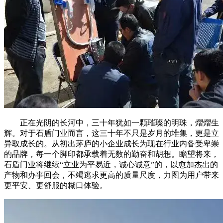
正在光阴的长河中，三十年犹如一颗璀璨的明珠，熠熠生
辉。对于石盾门业而言，这三十年不只是岁月的堆集，更是立
异取成长的。从初出茅庐的小企业成长为现在行业内备受卑崇
的品牌，每一个脚印都承载着无数的勤奋和胡想。瞻望将来，
石盾门业将继续“立业为平易近，诚心诚意”的，以愈加杰出的
产物和办事回会，不竭逃求更高的质量尺度，力图为用户带来
更平安、更舒服的糊口体验。