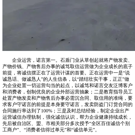
企业运营，诺言第一。石盾门业从草创起就将产物发卖、
产物价钱、产物售后办事的诚笃取信运营做为企业成长的底子
前提，将诚信摆正在了运营计谋的首要。正在运营中一是“说
诚恳话、做诚恳人”的人生信条，以“踏结壮实干事，正正”做
为企业处置一切运营勾当的起点，以诚笃和诺言交友泛博客户
和消费者，创制优良的企业外部运营抽象；二是教育指导员工
处置产物发卖和产物售后办事必需沉合同、取信用的准绳，要
求客户守诺言的前提是本身要守诺言，发卖防盗门订货合同的
合同施行率达到了100%；三是及时总结经验，制定企业出产
运营诚信办理轨制，强化诚信认识，帮力企业健康持续成长，
先后被自治区、盟、市相关部分多次授予“全区百佳诚信个别
工商户”、“消费者信得过单元”和“诚信单元”。