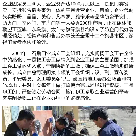
企业固定员工40人，企业资产达1000万元以上，是集门类发
卖、安拆和售后办事为一体的平易近营企业。目前，企业代剃
头卖盼盼、晶晶、美心、凡帝罗、雅帝乐等品牌防盗平安门、
防火门、室内门、车库门等十大类近200种产物，正在锡林郭
勒盟正蓝旗、东乌旗、太仆寺旗等旗县均设立了防盗门代办署
理经销处，经销产物和售后办事笼盖全盟十二个旗县市区，深
得消费者承认和洽评。
2004年，石盾门业成立工会组织，充实阐扬工会正在企业
中的感化，一是把工会工做纳入到企业工做的主要范围，加强
工会工做的切入点，营制协调的工做，确保工会工做稳步健康
成长。成立由总司理间接带领的工会组织，设、副、宣传委
员、平安委员、女工委员各1人。设置特地工会办公场合和勾
当场地，并对工会每年工做打算使命完成环境进行查核。三是
职工的，严酷签定劳动合同，施行职工参取企业运营的平等，
充实阐扬职工正在企业办理中的监视感化。