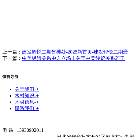
上一篇：
建发鲤悦二期售楼处-2025新首页-建发鲤悦二期最
下一篇：
中美经贸关系中方立场｜关于中美经贸关系若干
快捷导航
关于我们
-
+
木材知识
-
+
木材信息
-
+
联系我们
-
+
电 话 | 13930902011
河北省邢台桥东开发区郝麻村ag九游