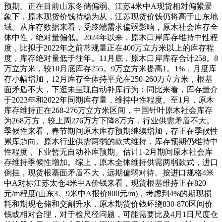
预期。正在目前山东冬储偏弱、江苏4米中A现货相对偏紧景
象下，原木现货价钱持稳为从，江苏现货价钱仍将高于山东地
域。从库存数据来看，受终端需求偏弱影响，原木社会库存全
体中性，绝对量偏低。2024年以来，原木口岸库存维持中性程
度，比拟于2022年之前常规量正在400万立方米以上的库存程
度，库存绝对量低于往年。11月底，原木口岸库存合计258。8
万立方米，较10月底库存255。9万立方米提高1。1%，月度库
存小幅增加，12月库存全体持平允在250-260万立方米，根基
面矛盾不大，下逛未呈现自动补库行为；同比来看，库存量介
于2023年和2022年同期库存量，维持中性程度。至1月，原木
库存维持正在268-276万立方米区间，中国针叶原木社会库存
为268万方，较上周276万方下降8万方，行业供需矛盾不大。
季候性来看，春节期间原木库存预期继续增加，存正在季候性
累库趋向。原木行业供需两弱的款式维持，库存预期仍维持中
性程度，下业暂无自动补库预期。估计1-2月期间原木社会库
存维持季候性增加。综上，原木全体维持供需两弱款式，进口
倒挂，现货根基面矛盾不大，远期偏弱对待。按进口规格4米
中A对标江苏太仓4米中A价钱来看，现货根基维持正在820
元/m程度(山东3。9米中A报价800元/m)，考虑到4%的期现损
耗和期现仓储和交割升水，原木期货价钱环绕830-870区间价
钱或相对合理，对于检尺径问题，可能需要比及4月1日尺度仓