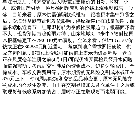
单注册之后，将来交割品大概锚定更廉价的旧货、K材、小
A、或者国产材等，检尺径问题带动的价钱上涨驱动或告一段
落。目前来看，原木供需偏弱款式维持，跟着原木集中到货之
后，受海外圣诞节延迟发货影响，供应端存正在减量预期，而
需求端临近春节，社库即将转为季候性累库趋向，根基面矛盾
不大，现货预期持稳偏弱对待，山东地域3。9米中A辐射松原
木根基锚定正在790-810元/m震动。全体来看，估计LG2507价
钱或正在830-880元附近震动，考虑到地产需求照旧疲软，供
应充脚问题，870以上价钱可能估值上表示为偏高程度。盘面
正在尺度仓单注册之前(4月1日)可能仍将买卖检尺径升水问题
而偏强震动，考虑到交割涉及的资金成本、短途运输费用、仓
储成本、车板交割费用等，原木期货的无风险交割成本或正在
870元上下，时间周期缩短和交割品品种变更，原木无风险交
割成本均会发生改变。而正在交割品增加以及仓单注册之后或
取现货价钱联系愈加慎密，届时存正在取现货而走弱可能。