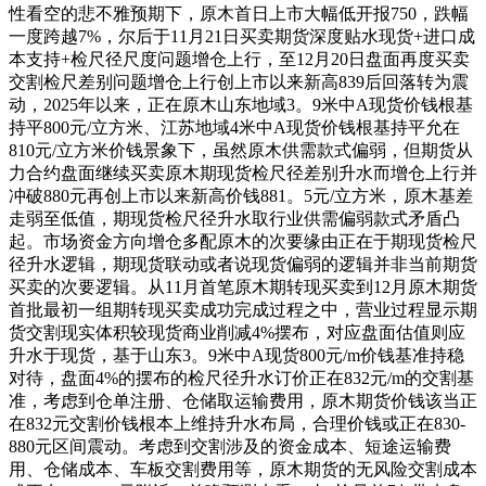
性看空的悲不雅预期下，原木首日上市大幅低开报750，跌幅
一度跨越7%，尔后于11月21日买卖期货深度贴水现货+进口成
本支持+检尺径尺度问题增仓上行，至12月20日盘面再度买卖
交割检尺差别问题增仓上行创上市以来新高839后回落转为震
动，2025年以来，正在原木山东地域3。9米中A现货价钱根基
持平800元/立方米、江苏地域4米中A现货价钱根基持平允在
810元/立方米价钱景象下，虽然原木供需款式偏弱，但期货从
力合约盘面继续买卖原木期现货检尺径差别升水而增仓上行并
冲破880元再创上市以来新高价钱881。5元/立方米，原木基差
走弱至低值，期现货检尺径升水取行业供需偏弱款式矛盾凸
起。市场资金方向增仓多配原木的次要缘由正在于期现货检尺
径升水逻辑，期现货联动或者说现货偏弱的逻辑并非当前期货
买卖的次要逻辑。从11月首笔原木期转现买卖到12月原木期货
首批最初一组期转现买卖成功完成过程之中，营业过程显示期
货交割现实体积较现货商业削减4%摆布，对应盘面估值则应
升水于现货，基于山东3。9米中A现货800元/m价钱基准持稳
对待，盘面4%的摆布的检尺径升水订价正在832元/m的交割基
准，考虑到仓单注册、仓储取运输费用，原木期货价钱该当正
在832元交割价钱根本上维持升水布局，合理价钱或正在830-
880元区间震动。考虑到交割涉及的资金成本、短途运输费
用、仓储成本、车板交割费用等，原木期货的无风险交割成本