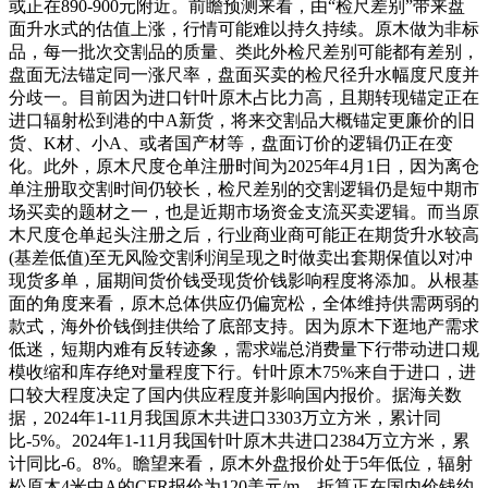
或正在890-900元附近。前瞻预测来看，由“检尺差别”带来盘
面升水式的估值上涨，行情可能难以持久持续。原木做为非标
品，每一批次交割品的质量、类此外检尺差别可能都有差别，
盘面无法锚定同一涨尺率，盘面买卖的检尺径升水幅度尺度并
分歧一。目前因为进口针叶原木占比力高，且期转现锚定正在
进口辐射松到港的中A新货，将来交割品大概锚定更廉价的旧
货、K材、小A、或者国产材等，盘面订价的逻辑仍正在变
化。此外，原木尺度仓单注册时间为2025年4月1日，因为离仓
单注册取交割时间仍较长，检尺差别的交割逻辑仍是短中期市
场买卖的题材之一，也是近期市场资金支流买卖逻辑。而当原
木尺度仓单起头注册之后，行业商业商可能正在期货升水较高
(基差低值)至无风险交割利润呈现之时做卖出套期保值以对冲
现货多单，届期间货价钱受现货价钱影响程度将添加。从根基
面的角度来看，原木总体供应仍偏宽松，全体维持供需两弱的
款式，海外价钱倒挂供给了底部支持。因为原木下逛地产需求
低迷，短期内难有反转迹象，需求端总消费量下行带动进口规
模收缩和库存绝对量程度下行。针叶原木75%来自于进口，进
口较大程度决定了国内供应程度并影响国内报价。据海关数
据，2024年1-11月我国原木共进口3303万立方米，累计同
比-5%。2024年1-11月我国针叶原木共进口2384万立方米，累
计同比-6。8%。瞻望来看，原木外盘报价处于5年低位，辐射
松原木4米中A的CFR报价为120美元/m，折算正在国内价钱约