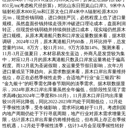
851元/m(考虑检尺径折算)，对比山东日照岚山口岸3。9米中A
辐射松原木800元/m和江苏太仓口岸4米中A辐射松原木820
元/m，现货价钱弱稳，进口倒挂严沉，必然程度上也了进口量
规模。虽然盘面价钱持续走强并冲破进口理论成本，盘面利润
转正，但现货价钱弱稳并持续倒挂进口成本，现实端仍然原木
进口规模。从原木离港船只数和口岸发运量数据来看，据木联
调研，2024年12月，原木离港船只约60条，月环比持平，总发
货量约184。8万方，较11月161。9万方添加14%。预测来看，
11月-3月正值夏日，木材容易发生蓝边，外商凡是发货较为集
中，对应12月-1月的原木离港船只数及口岸发运量将处于偏高
程度。而12月底为圣诞假期，发运量受节假日影响，次年2月
进口量或呈下降趋向。从需求数据来看，原木口岸出库量维持
低位，存正在必然季候性走势，合适地产行业“金三银四”和
“金九银十”的旺季需乞降春节期间的淡季需求。据木联数据显
示，2024年原木口岸出库量虽然全年偏低，但阶段性呈现了需
求高峰(如2024年二季度和9-10月)，11月原木口岸日均出库量
较10月环比降低，同比2022-2023年均处于同期低位，12月处
于季候性淡季，受冬储影响，需求环比略好于11月。考虑到国
内地产周期仍处于下行寻底周期，地产行业对原木需求增量无
限，估计原木口岸出库量仍将维持低位，但布局上存正在季候
性机遇，1-2月处于季候性淡季，估计3-4月会呈现季候性转好