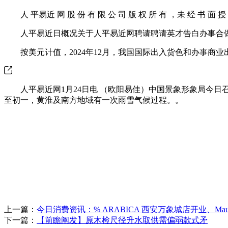
人 平易近 网 股 份 有 限 公 司 版 权 所 有 ，未 经 书 面 授 
人平易近日概况关于人平易近网聘请聘请英才告白办事合做
按美元计值，2024年12月，我国国际出入货色和办事商业出口
人平易近网1月24日电 （欧阳易佳）中国景象形象局今日
至初一，黄淮及南方地域有一次雨雪气候过程。。
上一篇：
今日消费资讯：% ARABICA 西安万象城店开业、Ma
下一篇：
【前瞻阐发】原木检尺径升水取供需偏弱款式矛