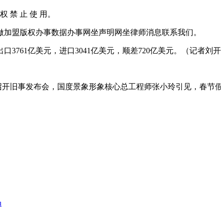
权 禁 止 使 用。
加盟版权办事数据办事网坐声明网坐律师消息联系我们。
3761亿美元，进口3041亿美元，顺差720亿美元。（记者刘
召开旧事发布会，国度景象形象核心总工程师张小玲引见，春节
u