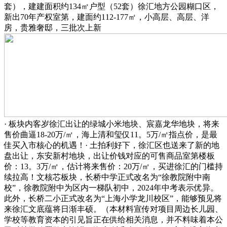
套），建建面积约134㎡户型（52套）徐汇地方公园糊口区，
新出70年产权室第，建面约112-177㎡，小高层、高层、洋
房，贵雅奢邸，三批次上新
· 板块内客岁徐汇出让的绿城小米地块、宸嘉龙华地块，将来
售价曲逼18-20万/㎡，海上清和玺仅11。5万/㎡指点价，是最
佳买入市核心的机遇！· 土拍利好下，徐汇区也送来了新的地
盘出让，东安新村地块，出让价钱对应的可售商品室第楼板
价：13。3万/㎡，估计将来售价：20万/㎡，买进徐汇的门槛持
续拉高！文核芯板块，长桥中学正式改名为“徐教院附中南
校”，徐教院附中为区内一梯队初中，2024年中考表示优异。
此外，长桥二小正式改名为“上海小学龙川校区”，能够预见将
来徐汇文底蕴将日渐丰硕。（本材料宣传对项目周边长儿园、
学校等教育资本的引见旨正在供给相关消息，并不料味着本公