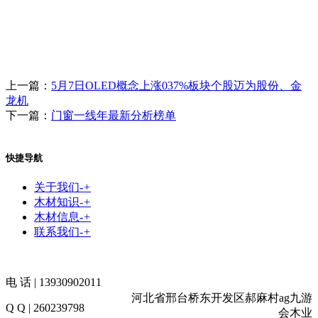
上一篇：
5月7日OLED概念上涨037%板块个股迈为股份、金
龙机
下一篇：
门窗一线年最新分析榜单
快捷导航
关于我们
-
+
木材知识
-
+
木材信息
-
+
联系我们
-
+
电 话 | 13930902011
河北省邢台桥东开发区郝麻村ag九游
Q Q | 260239798
会木业