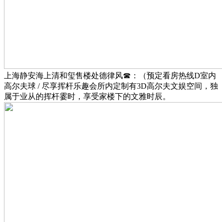
上海静安海上清和玺售楼处德律风☎：（预定看房热线D室内
高尔夫球 / 尽享挥杆乐趣会所内定制有3D高尔夫文娱空间，独
属于业从的挥杆霎时，享受家楼下的文雅时辰。