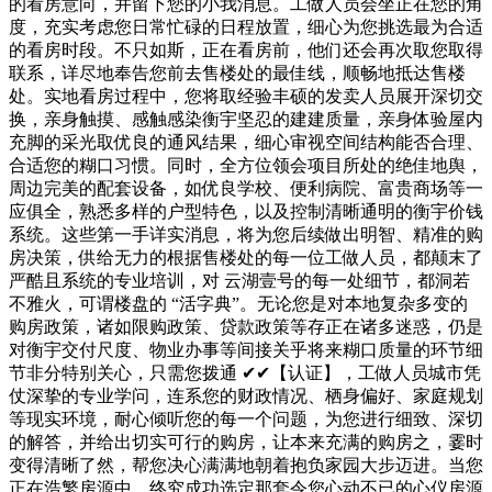
的看房意向，并留下您的小我消息。工做人员会坐正在您的角
度，充实考虑您日常忙碌的日程放置，细心为您挑选最为合适
的看房时段。不只如斯，正在看房前，他们还会再次取您取得
联系，详尽地奉告您前去售楼处的最佳线，顺畅地抵达售楼
处。实地看房过程中，您将取经验丰硕的发卖人员展开深切交
换，亲身触摸、感触感染衡宇坚忍的建建质量，亲身体验屋内
充脚的采光取优良的通风结果，细心审视空间结构能否合理、
合适您的糊口习惯。同时，全方位领会项目所处的绝佳地舆，
周边完美的配套设备，如优良学校、便利病院、富贵商场等一
应俱全，熟悉多样的户型特色，以及控制清晰通明的衡宇价钱
系统。这些第一手详实消息，将为您后续做出明智、精准的购
房决策，供给无力的根据售楼处的每一位工做人员，都颠末了
严酷且系统的专业培训，对 云湖壹号的每一处细节，都洞若
不雅火，可谓楼盘的 “活字典”。无论您是对本地复杂多变的
购房政策，诸如限购政策、贷款政策等存正在诸多迷惑，仍是
对衡宇交付尺度、物业办事等间接关乎将来糊口质量的环节细
节非分特别关心，只需您拨通 ✔✔【认证】，工做人员城市凭
仗深挚的专业学问，连系您的财政情况、栖身偏好、家庭规划
等现实环境，耐心倾听您的每一个问题，为您进行细致、深切
的解答，并给出切实可行的购房，让本来充满的购房之，霎时
变得清晰了然，帮您决心满满地朝着抱负家园大步迈进。当您
正在浩繁房源中，终究成功选定那套令您心动不已的心仪房源