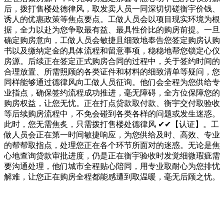
后，拨打售楼处德律风，取发卖人员一同深切切磋衡宇价钱、
诱人的优惠政策等焦点要点。工做人员会以项目现实环境为根
据，全力以赴为您争取最有益、最具性价比的购房前提。一旦
确定购房意向，工做人员会敏捷且细致地奉告您签定购房认购
书以及缴纳定金的具体流程和留意事项，稳稳地帮您锁定心仪
房源。后续正在签定正式购房合同的过程中，关于签约时间的
合理放置、所需照顾的各类证件和材料的细致清单等疑问，您
同样能够通过德律风向工做人员征询。他们会全程为您供给专
业指点，确保签约流程成功推进，毫无障碍，全方位保障您的
购房权益，让您无忧。正在打点贷款取付款、衡宇交付取验收
等后续购房流程中，不免会碰到各类各样的问题或发生迷惑。
此时，您无需焦炙，只需拨打售楼处德律风 ✔✔【认证】。工
做人员会正在第一时间敏捷响应，为您供给及时、高效、专业
的帮帮取指点，处理您正在各个环节所面对的迷惑。无论是焦
心地查询贷款审批进度，仍是正在衡宇验收时发觉细微瑕疵需
要沟通处理，他们城市全程贴心陪同，用专业取耐心为您排忧
解难，让您正在购房全程都能感遭到取温暖，毫无后顾之忧。