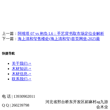
上一篇：
阿维塔 07 vs 抱负 L6：手艺背书取市场定位全解析
下一篇：
海上清和玺售楼处(海上清和玺)首页网坐-2025最
快捷导航
关于我们
-
+
木材知识
-
+
木材信息
-
+
联系我们
-
+
电 话 | 13930902011
河北省邢台桥东开发区郝麻村ag九游
Q Q | 260239798
会木业