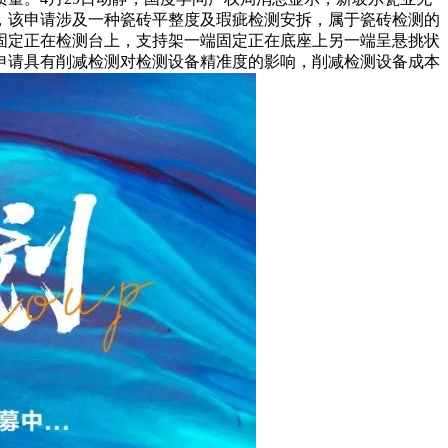
要显示，该申请涉及一种瓷砖平整度及瑕疵检测安拆，属于瓷砖检测的
固定正在检测台上，支持架一端固定正在底座上另一端呈悬挑状
申请具有削减检测对检测设备精准度的影响，削减检测设备成本