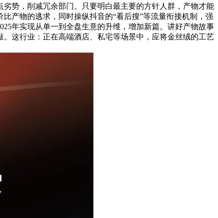
点劣势，削减冗余部门。只要明白最主要的方针人群，产物才能
比产物的逃求，同时操纵抖音的“看后搜”等流量衔接机制，强
025年实现从单一到全盘生意的升维，增加新篇。讲好产物故事
敲。这行业：正在高端酒店、私宅等场景中，应将金丝绒的工艺