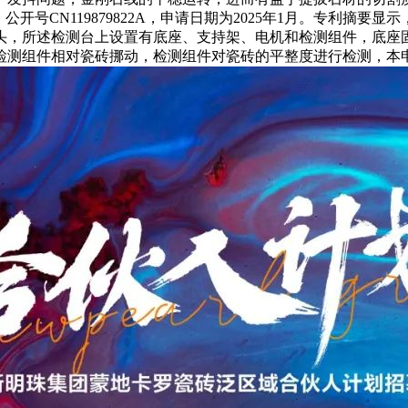
开号CN119879822A，申请日期为2025年1月。专利摘
头，所述检测台上设置有底座、支持架、电机和检测组件，底座
检测组件相对瓷砖挪动，检测组件对瓷砖的平整度进行检测，本