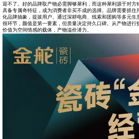
迎不了。好的品牌取产物必需脚够犀利，而这种犀利源于对方
具备专属奇特征，成为消费者非买不成的选择。品牌需要抓住
化品牌抽象，提拔用户。通过深耕电商、线索和团购等多元生意
很环节，颜值是第一要素，但质量决定持久口碑。从产物进行
价值为空间情感的载体，产物溢价潜力。