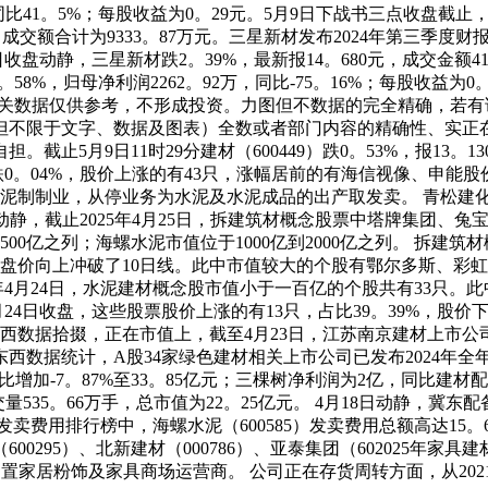
同比41。5%；每股收益为0。29元。5月9日下战书三点收盘截止，兔
，成交额合计为9333。87万元。三星新材发布2024年第三季度财
5月9日收盘动静，三星新材跌2。39%，最新报14。680元，成交金额
。58%，归母净利润2262。92万，同比-75。16%；每股收益为
。本文相关数据仅供参考，不形成投资。力图但不数据的完全精确，
但不限于文字、数据及图表）全数或者部门内容的精确性、实正
5月9日11时29分建材（600449）跌0。53%，报13。13
下跌0。04%，股价上涨的有43只，涨幅居前的有海信视像、申
泥制制业，从停业务为水泥及水泥成品的出产取发卖。 青松建化截
月30日动静，截止2025年4月25日，拆建筑材概念股票中塔牌集团
500亿之列；海螺水泥市值位于1000亿到2000亿之列。 拆建
收盘价向上冲破了10日线。此中市值较大的个股有鄂尔多斯、彩虹股份
2025年4月24日，水泥建材概念股市值小于一百亿的个股共有33
25年4月24日收盘，这些股票股价上涨的有13只，占比39。39%
数据拾掇，正在市值上，截至4月23日，江苏南京建材上市公司市值
数据统计，A股34家绿色建材相关上市公司已发布2024年全年
营收同比增加-7。87%至33。85亿元；三棵树净利润为2亿，同比
量535。66万手，总市值为22。25亿元。 4月18日动静，冀东配备
费用排行榜中，海螺水泥（600585）发卖费用总额高达15。64
（600295）、北新建材（000786）、亚泰集团（602025年家
处置家居粉饰及家具商场运营商。 公司正在存货周转方面，从2021年