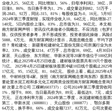
业收入25。56亿元，同比增加3。56%，归母净利润2。38亿，
日涨0。86%。当日换手率为1。2%，成交量达到882。53万手
润-2845。92万，同比-315。81%；每股收益为-0。16元。
2024年第三季度财报，实现停业收入10。64亿元，同比增加-27
140元。5日内股价上涨6。03%，总市值为31。96亿元
南方财富网声明：资讯仅代表做者小我概念。不应消息（包罗
除。仅供投资者参考，并不形成投资。投资者据此操做，风险自担。截止
5088。6万元。 南方财富网统计显示，高股息概念股，平均
些？ 青松建化： 新疆青松建材化工股份无限公司所属行业为水
率2。33%，成交量3214。47万手，总市值59。69亿。 4
家居、天山股份、东方雨虹、华新水泥等20家市值位于100亿到
统计，截止2025年4月25日收盘，建材板块股票共有19只个股
71亿。 2025年4月25日建材板块股票冲破10日线个股截止
17亿元、95。15亿元、81。04亿元。 股价上看，截止20
特、中材科技等4家。按照《南方财富网概念查询东西》股票东西
要处置水泥工程和多元化工程两类业按照南方财富网概念查询东西
材 次要上市公司 三棵树(603737)： 公司2024年第三季度
1%，报于9。800。当日最高价为9。89元，最低达9。7元，成交
万元。 正在净利率方面，2024年第二季度，水泥建材概念股票发卖
第三，华新水泥（600801）、天山股份（000877）、鄂尔多斯
64万元，换手率0。66%，成交金额7237。82万元。 公司次要