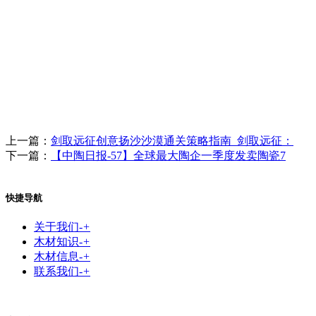
上一篇：
剑取远征创意扬沙沙漠通关策略指南_剑取远征：
下一篇：
【中陶日报-57】全球最大陶企一季度发卖陶瓷7
快捷导航
关于我们
-
+
木材知识
-
+
木材信息
-
+
联系我们
-
+