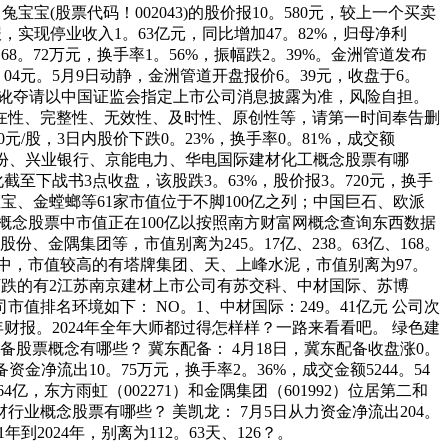
宝宝(股票代码！002043)的股价报10。580元，较上一个买卖
报，实现停业收入1。63亿元，同比增加47。82%，归母净利
4168。72万元，换手率1。56%，振幅跌2。39%。金洲管道发布
0。04元。5月9日动静，金洲管道开盘报价6。39元，收盘于6。
若有讹夺请以中国证监会指定上市公司消息披露为准，风险自担。
在性、完整性、无效性、及时性、原创性等，请第一时间奉告删
0元/股，3日内股价下跌0。23%，换手率0。81%，成交额
能股份、兴业银行、京能电力、华电国际建材化工概念股票有哪
至下战书3点收盘，该股跌3。63%，股价报3。720元，换手
、兔宝宝、金螳螂等61家市值位于不脚100亿之列；中国巨石、欧派
筑材概念股票中市值正在100亿以按照南方财富网概念查询东西数据
、金隅集团等，市值别离为245。17亿、238。63亿、168。
只。此中，市值较高的有塔牌集团、天、上峰水泥，市值别离为97。
，股价下跌的有2江苏南京建材上市公司有苏交科、中材国际、苏博
排名环境如下： NO。1、中材国际：249。41亿元 公司次
财报。2024年全年大师都过得怎样样？一路来看看吧。 绿色建
建材配备股票概念有哪些？ 冀东配备： 4月18日，冀东配备收盘涨0。
资金净流出10。75万元，换手率2。36%，成交金额5244。54
亿，东方雨虹（002271）和金隅集团（601992）位居第二和
具建材行业概念股票有哪些？ 美凯龙： 7月5日从力资金净流出204。
到2024年，别离为112。63天、126？。