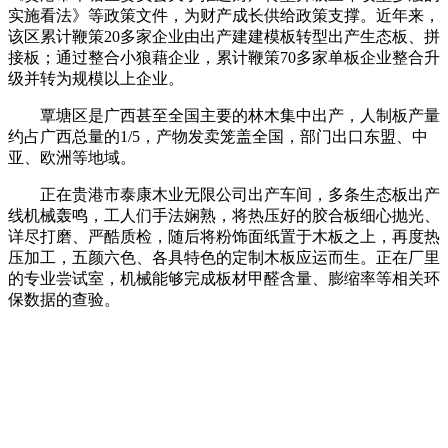
实施看法》等政策文件，为财产成长供给政策支撑。近年来，
该区累计鞭策20多家企业由出产建建模板转型出产生态板、拼
接板；通过整合小狼藉企业，累计鞭策70多家单板企业整合升
级并转为规模以上企业。
覃塘区是广西甚至全国主要的林木集中出产，人制板产量
约占广西总量的1/5，产物发卖笼盖全国，部门出口东盟、中
亚、欧洲等地域。
正在贵港市泰康木业无限公司出产车间，多条生态板出产
线机械轰鸣，工人们手法娴熟，将热压好的胶合板细心抛光、
详尽打磨、严酷质检，随后将粉饰面纸置于木板之上，再度热
压加工，五颜六色、各具特色的定制木板应运而生。正在厂里
的专业尝试室，机械能够完成板材甲醛含量、膨缩率等相关环
保数据的查验。