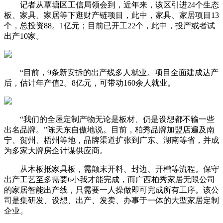
记者从覃塘区工信局领会到，近年来，该区引进24个生态
板、家具、家居等下逛财产链项目，此中，家具、家居项目13
个，总投资88。1亿元；目前已开工22个，此中，投产或者试
出产10家。
“目前，9条新安拆的出产线多人就业。项目全面建成达产
后，估计年产值2。8亿元，可带动160余人就业。
“我们的全屋定制产物无论是板材、仍是设想都不输一些
出名品牌。”陈天东自傲地说。目前，柏秀品牌加盟店遍及南
宁、贺州、梧州等地，品牌渠道扩张到广东、湖南等省，并成
为多家大牌房企计谋供应商。
从木板抵家具板，需颠末开料、封边、开槽等流程。保守
出产工艺至多需要6小我才能完成，而广西柏秀家居无限公司
的家居智能出产线，只需要一人操做即可完成所有工序。该公
司是集研发、设想、出产、发卖、办事于一体的大型家居定制
企业。