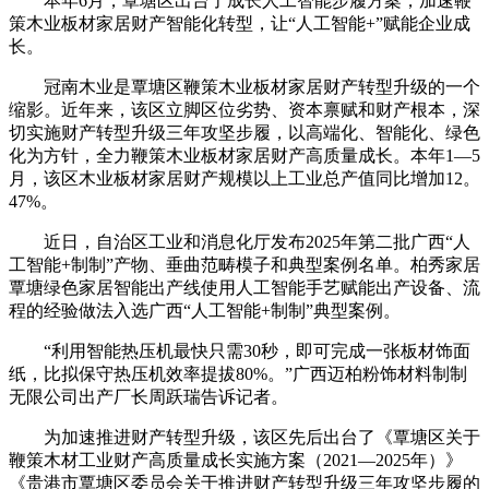
本年6月，覃塘区出台了成长人工智能步履方案，加速鞭
策木业板材家居财产智能化转型，让“人工智能+”赋能企业成
长。
冠南木业是覃塘区鞭策木业板材家居财产转型升级的一个
缩影。近年来，该区立脚区位劣势、资本禀赋和财产根本，深
切实施财产转型升级三年攻坚步履，以高端化、智能化、绿色
化为方针，全力鞭策木业板材家居财产高质量成长。本年1—5
月，该区木业板材家居财产规模以上工业总产值同比增加12。
47%。
近日，自治区工业和消息化厅发布2025年第二批广西“人
工智能+制制”产物、垂曲范畴模子和典型案例名单。柏秀家居
覃塘绿色家居智能出产线使用人工智能手艺赋能出产设备、流
程的经验做法入选广西“人工智能+制制”典型案例。
“利用智能热压机最快只需30秒，即可完成一张板材饰面
纸，比拟保守热压机效率提拔80%。”广西迈柏粉饰材料制制
无限公司出产厂长周跃瑞告诉记者。
为加速推进财产转型升级，该区先后出台了《覃塘区关于
鞭策木材工业财产高质量成长实施方案（2021—2025年）》
《贵港市覃塘区委员会关于推进财产转型升级三年攻坚步履的