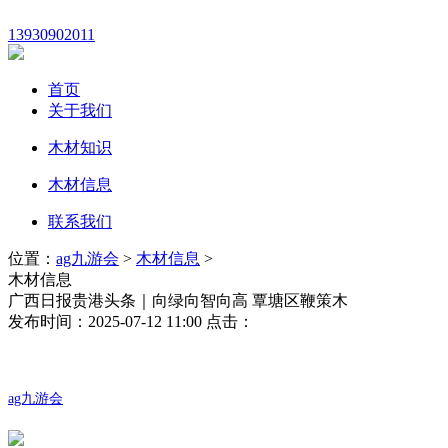
13930902011
首页
关于我们
木材知识
木材信息
联系我们
位置：
ag九游会
>
木材信息
>
木材信息
广西日报贵港头条｜向绿向智向高 覃塘区鞭策木
发布时间：2025-07-12 11:00 点击：
ag九游会