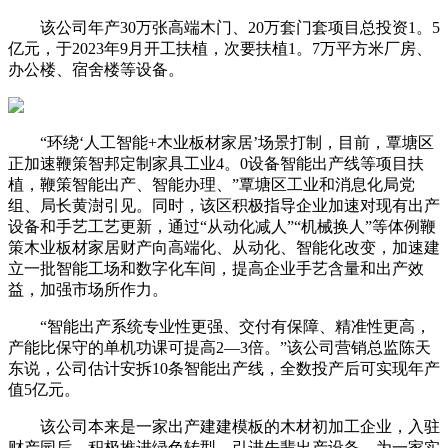
该公司年产30万张高端木门、20万套门套项目总投资1。5
亿元，于2023年9月开工扶植，次要扶植1。7万平方米厂房、
办公楼、宿舍楼等设备。
“环绕‘人工智能+木业板材家居’场景打制，目前，覃塘区
正加速鞭策智邦定制家具工业4。0设备智能出产线等项目扶
植，鞭策智能出产、智能办理、”覃塘区工业和消息化局党
组、局长黄澍引见。同时，该区积极指导企业加速对现有出产
设备和手艺工艺更新，通过“从动化减人”“机械换人”等体例鞭
策木业板材家居财产向高端化、从动化、智能化改变，加速建
立一批智能工场和数字化车间，提高企业手艺含量和出产效
益，加强市场所作力。
“智能出产系统专业性更强、交付有保障、精准性更高，
产能比保守的单机功课可提高2—3倍。”该公司营销总监陈天
东说，公司估计安拆10条智能出产线，全数投产后可实现年产
值5亿元。
该公司本来是一家出产建建模板的木材初加工企业，入驻
财产园后，积极推进绿色转型，引进先辈出产设备，为一家实