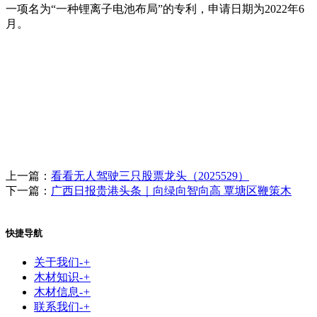
一项名为“一种锂离子电池布局”的专利，申请日期为2022年6
月。
上一篇：
看看无人驾驶三只股票龙头（2025529）
下一篇：
广西日报贵港头条｜向绿向智向高 覃塘区鞭策木
快捷导航
关于我们
-
+
木材知识
-
+
木材信息
-
+
联系我们
-
+