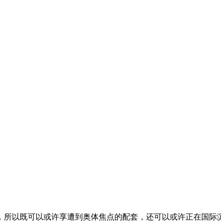
所以既可以或许享遭到奥体焦点的配套，还可以或许正在国际