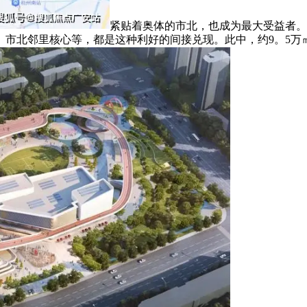
紧贴着奥体的市北，也成为最大受益者。
、市北邻里核心等，都是这种利好的间接兑现。此中，约9。5万