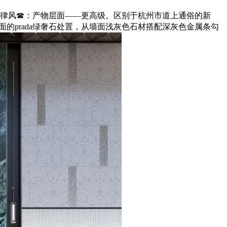
律风☎：产物层面——更高级。区别于杭州市道上通俗的新
的prada绿奢石处置，从墙面浅灰色石材搭配深灰色金属条勾