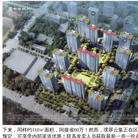
下来，同样约110㎡面积，间接省60万！然而，璞翠云集正在
预定，可享受内部渠道优惠！联系发卖人员获取最新一房一价