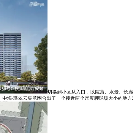
切换到小区从入口，以院落、水景、长廊
，中海·璞翠云集竟围合出了一个接近两个尺度脚球场大小的地