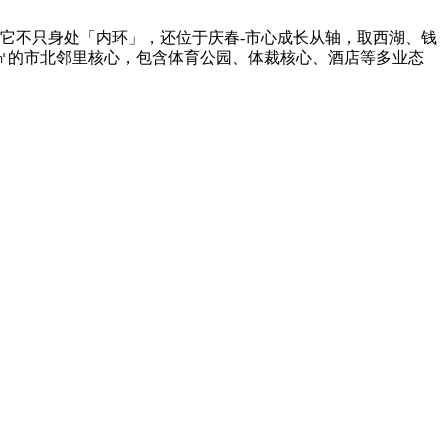
它不只身处「内环」，还位于庆春-市心成长从轴，取西湖、钱
㎡的市北邻里核心，包含体育公园、体裁核心、酒店等多业态