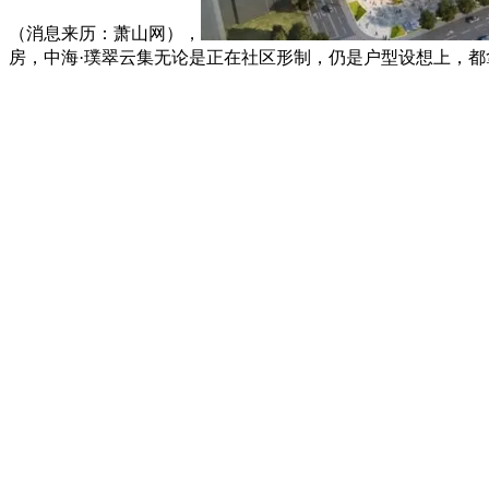
（消息来历：萧山网），
房，中海·璞翠云集无论是正在社区形制，仍是户型设想上，都