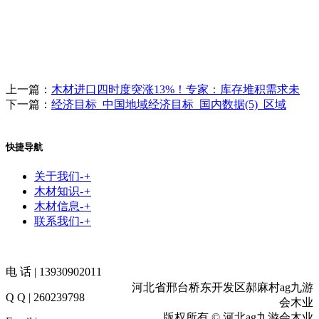
上一篇：
木材进口四时度突涨13%！专家：库存堆积需求未
下一篇：
经济目标_中国地域经济目标_国内数据(5)_区域
快捷导航
关于我们
-
+
木材知识
-
+
木材信息
-
+
联系我们
-
+
电 话 | 13930902011
河北省邢台桥东开发区郝麻村ag九游
Q Q | 260239798
会木业
版权所有 © 河北ag九游会木业