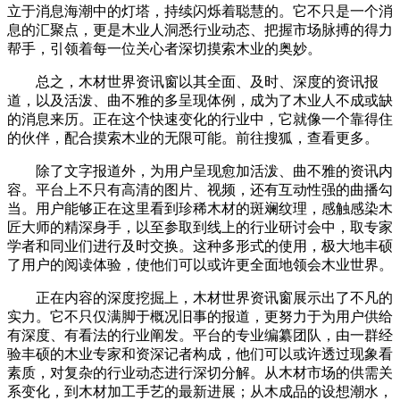
立于消息海潮中的灯塔，持续闪烁着聪慧的。它不只是一个消
息的汇聚点，更是木业人洞悉行业动态、把握市场脉搏的得力
帮手，引领着每一位关心者深切摸索木业的奥妙。
总之，木材世界资讯窗以其全面、及时、深度的资讯报
道，以及活泼、曲不雅的多呈现体例，成为了木业人不成或缺
的消息来历。正在这个快速变化的行业中，它就像一个靠得住
的伙伴，配合摸索木业的无限可能。前往搜狐，查看更多。
除了文字报道外，为用户呈现愈加活泼、曲不雅的资讯内
容。平台上不只有高清的图片、视频，还有互动性强的曲播勾
当。用户能够正在这里看到珍稀木材的斑斓纹理，感触感染木
匠大师的精深身手，以至参取到线上的行业研讨会中，取专家
学者和同业们进行及时交换。这种多形式的使用，极大地丰硕
了用户的阅读体验，使他们可以或许更全面地领会木业世界。
正在内容的深度挖掘上，木材世界资讯窗展示出了不凡的
实力。它不只仅满脚于概况旧事的报道，更努力于为用户供给
有深度、有看法的行业阐发。平台的专业编纂团队，由一群经
验丰硕的木业专家和资深记者构成，他们可以或许透过现象看
素质，对复杂的行业动态进行深切分解。从木材市场的供需关
系变化，到木材加工手艺的最新进展；从木成品的设想潮水，