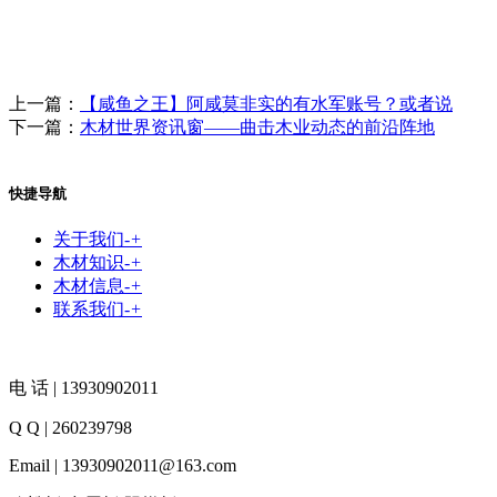
上一篇：
【咸鱼之王】阿咸莫非实的有水军账号？或者说
下一篇：
木材世界资讯窗——曲击木业动态的前沿阵地
快捷导航
关于我们
-
+
木材知识
-
+
木材信息
-
+
联系我们
-
+
电 话 | 13930902011
Q Q | 260239798
Email | 13930902011@163.com