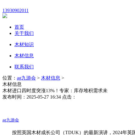
13930902011
首页
关于我们
木材知识
木材信息
联系我们
位置：
ag九游会
>
木材信息
>
木材信息
木材进口四时度突涨13%！专家：库存堆积需求未
发布时间：2025-05-27 16:34 点击：
ag九游会
按照英国木材成长公司（TDUK）的最新演讲，2024年英