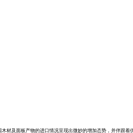
国木材及面板产物的进口情况呈现出微妙的增加态势，并伴跟着供