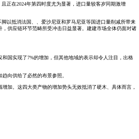
，且正在2024年第四时度尤为显著，进口量较客岁同期激增
不脚以抵消法国、、爱沙尼亚和罗马尼亚等国进口量削减所带来
升，供应链环节范畴所受冲击日益显著。建建市场全体仍面对诸
仅和国实现了7%的增加，但其他地域的表示却令人注目，出格
增加趋向供给了必然的布景参照。
幅增加。这四大类产物的增加势头无效抵消了硬木、具体而言，