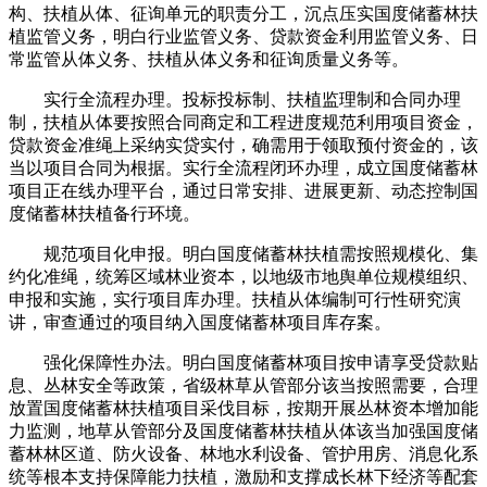
构、扶植从体、征询单元的职责分工，沉点压实国度储蓄林扶
植监管义务，明白行业监管义务、贷款资金利用监管义务、日
常监管从体义务、扶植从体义务和征询质量义务等。
实行全流程办理。投标投标制、扶植监理制和合同办理
制，扶植从体要按照合同商定和工程进度规范利用项目资金，
贷款资金准绳上采纳实贷实付，确需用于领取预付资金的，该
当以项目合同为根据。实行全流程闭环办理，成立国度储蓄林
项目正在线办理平台，通过日常安排、进展更新、动态控制国
度储蓄林扶植备行环境。
规范项目化申报。明白国度储蓄林扶植需按照规模化、集
约化准绳，统筹区域林业资本，以地级市地舆单位规模组织、
申报和实施，实行项目库办理。扶植从体编制可行性研究演
讲，审查通过的项目纳入国度储蓄林项目库存案。
强化保障性办法。明白国度储蓄林项目按申请享受贷款贴
息、丛林安全等政策，省级林草从管部分该当按照需要，合理
放置国度储蓄林扶植项目采伐目标，按期开展丛林资本增加能
力监测，地草从管部分及国度储蓄林扶植从体该当加强国度储
蓄林林区道、防火设备、林地水利设备、管护用房、消息化系
统等根本支持保障能力扶植，激励和支撑成长林下经济等配套