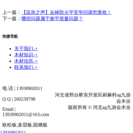
上一篇：
【应急之声】丛林防火平安学问请您查收！
下一篇：
哪些问题属于衡宇质量问题？
快捷导航
关于我们
-
+
木材知识
-
+
木材信息
-
+
联系我们
-
+
电 话 | 13930902011
河北省邢台桥东开发区郝麻村ag九游
Q Q | 260239798
会木业
版权所有 © 河北ag九游会木业
Email |
13930902011@163.com
欧松板,多层板,阻燃板
13930902011