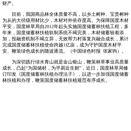
财产。
目前，我国商品林全体质量不高，以乡土树种、宝贵树种
为从的大径级用材比少，木材对外依存度高。为保障国度木材
平安，国度林草局自2012年起头实施国度储蓄林扶植工程，多
年来，国度储蓄林扶植轨制系统不竭完美，木材储蓄较着添
加，投融资机制不竭立异，无效帮力村落复兴融合成长，累计
完成国度储蓄林扶植使命跨越1亿亩，成为守护国度木材平
安、鞭策绿色成长的随波逐流。（中国绿色时报 张家驹）。
为深切践行绿水青山就是金山银山，鞭策林草事业高质量
成长，凸起“为国储材，为平易近生财”，近日，国度林草局修
订印发《国度储蓄林扶植办理法子》，以进一步加强国度储蓄
林扶植和办理，鞭策国度储蓄林扶植规范有序成长。