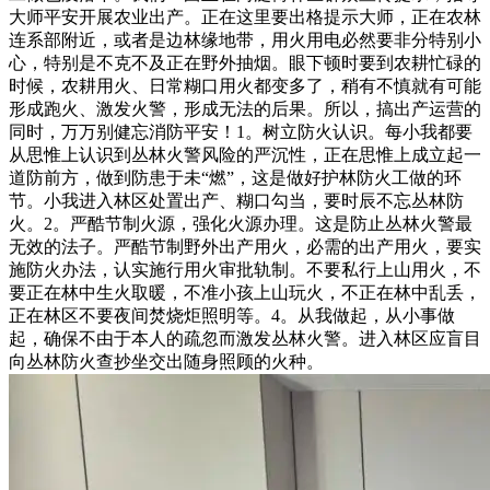
大师平安开展农业出产。正在这里要出格提示大师，正在农林
连系部附近，或者是边林缘地带，用火用电必然要非分特别小
心，特别是不克不及正在野外抽烟。眼下顿时要到农耕忙碌的
时候，农耕用火、日常糊口用火都变多了，稍有不慎就有可能
形成跑火、激发火警，形成无法的后果。所以，搞出产运营的
同时，万万别健忘消防平安！1。树立防火认识。每小我都要
从思惟上认识到丛林火警风险的严沉性，正在思惟上成立起一
道防前方，做到防患于未“燃”，这是做好护林防火工做的环
节。小我进入林区处置出产、糊口勾当，要时辰不忘丛林防
火。2。严酷节制火源，强化火源办理。这是防止丛林火警最
无效的法子。严酷节制野外出产用火，必需的出产用火，要实
施防火办法，认实施行用火审批轨制。不要私行上山用火，不
要正在林中生火取暖，不准小孩上山玩火，不正在林中乱丢，
正在林区不要夜间焚烧炬照明等。4。从我做起，从小事做
起，确保不由于本人的疏忽而激发丛林火警。进入林区应盲目
向丛林防火查抄坐交出随身照顾的火种。