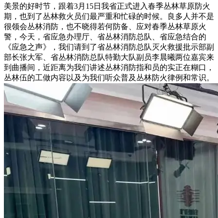
美景的好时节，跟着3月15日我省正式进入春季丛林草原防火
期，也到了丛林救火员们最严重和忙碌的时候。良多人并不是
很领会丛林消防，也不晓得若何防备、应对春季丛林草原火
警，今天，省应急办理厅、省丛林消防总队、省应急结合的
《应急之声》，我们请到了省丛林消防总队灭火救援批示部副
部长张大军、省丛林消防总队特勤大队副员李晨曦两位嘉宾来
到曲播间，近距离为我们讲述丛林消防指和员的实正在糊口，
丛林伍的工做内容以及为我们听众普及丛林防火律例和常识。