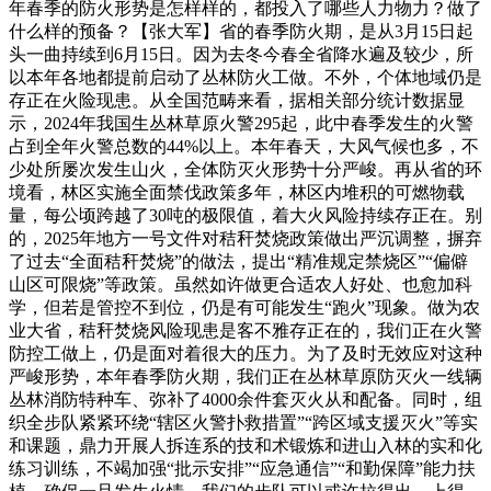
年春季的防火形势是怎样样的，都投入了哪些人力物力？做了
什么样的预备？【张大军】省的春季防火期，是从3月15日起
头一曲持续到6月15日。因为去冬今春全省降水遍及较少，所
以本年各地都提前启动了丛林防火工做。不外，个体地域仍是
存正在火险现患。从全国范畴来看，据相关部分统计数据显
示，2024年我国生丛林草原火警295起，此中春季发生的火警
占到全年火警总数的44%以上。本年春天，大风气候也多，不
少处所屡次发生山火，全体防灭火形势十分严峻。再从省的环
境看，林区实施全面禁伐政策多年，林区内堆积的可燃物载
量，每公顷跨越了30吨的极限值，着大火风险持续存正在。别
的，2025年地方一号文件对秸秆焚烧政策做出严沉调整，摒弃
了过去“全面秸秆焚烧”的做法，提出“精准规定禁烧区”“偏僻
山区可限烧”等政策。虽然如许做更合适农人好处、也愈加科
学，但若是管控不到位，仍是有可能发生“跑火”现象。做为农
业大省，秸秆焚烧风险现患是客不雅存正在的，我们正在火警
防控工做上，仍是面对着很大的压力。为了及时无效应对这种
严峻形势，本年春季防火期，我们正在丛林草原防灭火一线辆
丛林消防特种车、弥补了4000余件套灭火从和配备。同时，组
织全步队紧紧环绕“辖区火警扑救措置”“跨区域支援灭火”等实
和课题，鼎力开展人拆连系的技和术锻炼和进山入林的实和化
练习训练，不竭加强“批示安排”“应急通信”“和勤保障”能力扶