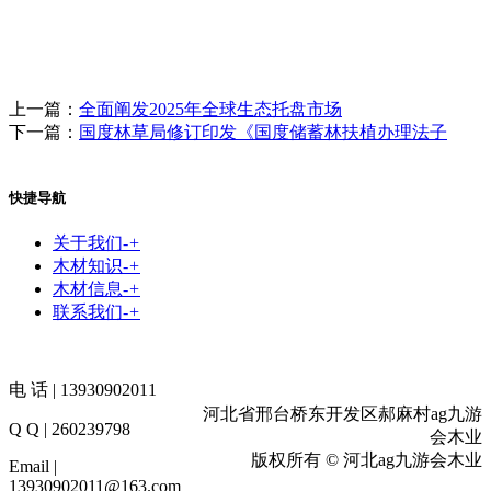
上一篇：
全面阐发2025年全球生态托盘市场
下一篇：
国度林草局修订印发《国度储蓄林扶植办理法子
快捷导航
关于我们
-
+
木材知识
-
+
木材信息
-
+
联系我们
-
+
电 话 | 13930902011
河北省邢台桥东开发区郝麻村ag九游
Q Q | 260239798
会木业
版权所有 © 河北ag九游会木业
Email |
13930902011@163.com