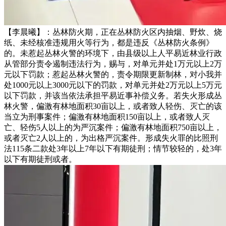
【李晨曦】：丛林防火期，正在丛林防火区内抽烟、野炊、烧
纸、未经核准违规用火等行为，都是违反《丛林防火条例》
的。未惹起丛林火警的环境下，由县级以上人平易近林业行政
从管部分责令遏制违法行为，赐与，对单元并处1万元以上2万
元以下罚款；惹起丛林火警的，责令期限更新制林，对小我并
处1000元以上3000元以下的罚款，对单元并处2万元以上5万元
以下罚款，并该当依法承担平易近事补偿义务。若失火形成丛
林火警，偏激有林地面积30亩以上，或者致人轻伤、灭亡的该
当立为刑事案件；偏激有林地面积150亩以上，或者致人灭
亡、轻伤5人以上的为严沉案件；偏激有林地面积750亩以上，
或者灭亡2人以上的，为出格严沉案件。形成失火罪的比照刑
法115条二款处3年以上7年以下有期徒刑；情节较轻的，处3年
以下有期徒刑或者。