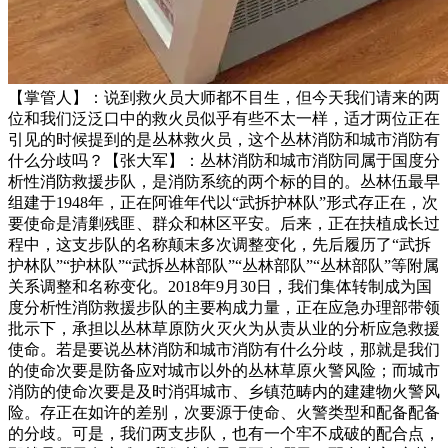
【掌管人】：说到救火员大师都不目生，但今天我们请来的两
位和我们泛泛口中的救火员似乎有些不太一样，适才两位正在
引见的时候提到的是丛林救火员，这个丛林消防和城市消防有
什么分歧吗？【张大军】：丛林消防和城市消防同属于国度分
析性消防救援步队，是消防系统的两个标的目的。丛林伍最早
组建于1948年，正在阿谁年代以“武拆护林队”形式存正在，次
要使命是清剿残匪、群众和林区平安。后来，正在扶植成长过
程中，这支步队的名称颠末多次调整变化，先后履历了“武拆
护林队”“护林队”“武拆丛林部队”“丛林部队”“丛林部队”等附属
关系调整和名称变化。2018年9月30日，我们集体转制成为国
度分析性消防救援步队的主要构成力量，正在应急办理部带领
批示下，承担以丛林草原防火灭火为从责从业的分析应急救援
使命。若是要说丛林消防和城市消防有什么分歧，那就是我们
的使命次要是防备应对城市以外的丛林草原火警风险；而城市
消防的使命次要是及时消弭城市、乡镇范畴内的建建物火警风
险。存正在如许的差别，次要源于使命、火警类型和配备配备
的分歧。可是，我们两支步队，也有一个牢不成破的配合点，