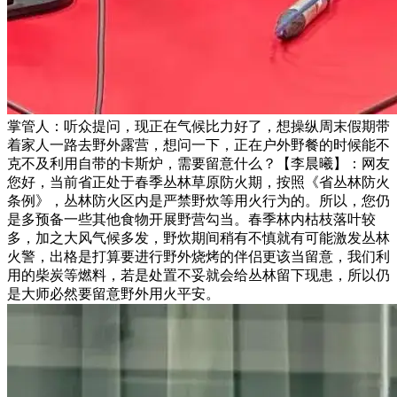
掌管人：听众提问，现正在气候比力好了，想操纵周末假期带
着家人一路去野外露营，想问一下，正在户外野餐的时候能不
克不及利用自带的卡斯炉，需要留意什么？【李晨曦】：网友
您好，当前省正处于春季丛林草原防火期，按照《省丛林防火
条例》，丛林防火区内是严禁野炊等用火行为的。所以，您仍
是多预备一些其他食物开展野营勾当。春季林内枯枝落叶较
多，加之大风气候多发，野炊期间稍有不慎就有可能激发丛林
火警，出格是打算要进行野外烧烤的伴侣更该当留意，我们利
用的柴炭等燃料，若是处置不妥就会给丛林留下现患，所以仍
是大师必然要留意野外用火平安。