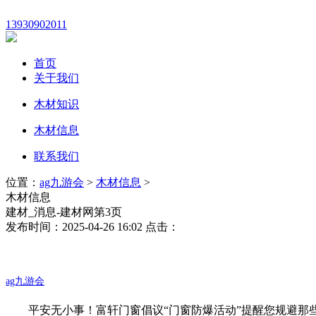
13930902011
首页
关于我们
木材知识
木材信息
联系我们
位置：
ag九游会
>
木材信息
>
木材信息
建材_消息-建材网第3页
发布时间：2025-04-26 16:02 点击：
ag九游会
平安无小事！富轩门窗倡议“门窗防爆活动”提醒您规避那些不起眼的门