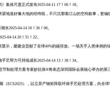
正式发布2025-04-11 17！06！18。
，桥梁地道好像大地的经纬线，不只沉塑着江山的空间叙事，更编
-04-14 10！36！06。
-14 20！51！22。
据显示，建建业贡献了全球40%的碳排放。一场关乎人类体例的
持续成长2025-04-14 13！38！34。
气息节制处理方案专家妙抗保®将表态深圳国际会展核心举办的第三十七
展（ECS2025），以立异产物矩阵取环保手艺处理方案，向全