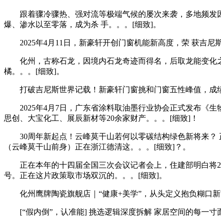
跟着骤冷骤热、强对流等极端气候的屡次来袭，多地频发因
爆、渗水以至零落，成为杀 手。。。[细致]。
2025年4月11日，新豪轩开创门窗机能新高度，荣 获吉尼
化州，古称石龙，因境内石龙奇迹而得名，后取龙能变化之意
橘。。。[细致]。
打破吉尼斯世界记载！新豪轩门窗挑和门窗五性峰值，成绩不凡空间2
2025年4月7日，广东省涂料取油墨行业协会正式发布《生物基
思创、大宝化工、展辰新材等20余家财产。。。[细致]！
30周年新起点！云峰莫干山若何以零碳结构绿色新将来？ 正
（云峰莫干山前身）正在浙江德清这。。。[细致]？。
正在本年的十四届全国三次会议记者会上，住建部明白将20
号。正在这片政策取市场双沉的。。。[细致]。
化州鹰牌陶瓷旗舰店｜“健康+美学”，从头定义抱负糊口新范式2025
[“假内倒”，认准能] 挑选逻辑深度拆解 家居空间的每一寸