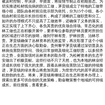
被及时控制，早演讲、早措置，将疫情节制正在初期形态。为
切实推进松材线虫病的防治工做，茅贡镇成立了特地的工做带
领小组，团队由各村前沿批示部为依托，分为15个小组。各小
组由村前沿批示长担任组长，构成了清晰的工做职责和分工。
如许的办理模式不只提高了工做效率，还确保了义务的落实，
实正实现了上下齐心、各负其责的优良场合排场。常态化的巡
林工做也正在积极开展中，要求每位参取的护林员要对所担任
的区域进行详尽的放哨，做到守林有责、护林担责、治林尽
责。茅贡镇确保了丛林资本的无效监管，再次彰显了这个小镇
正在生态方面的决心取勤奋。贵州黎平茅贡镇通过深切普及丛
林病虫害防控学问、强化日常放哨及细化工做职责，以多招齐
出之势，全面加强对丛林资本的取办理，为松树资本的生态平
安做出了积极贡献。这些行动不只了天然，也为本地的林业经
济成长供给了强大的支撑。跟着丛林病虫害防治工做的持续推
进，茅贡镇的绿水青山将愈加巩固，为世世代代的居平易近留
机勃勃的生态。将来，茅贡镇将继续正在生态和资本办理上，
摸索出更多可供自创的无效策略，勤奋鞭策整个地域的可持续
成长。前往搜狐，查看更多。