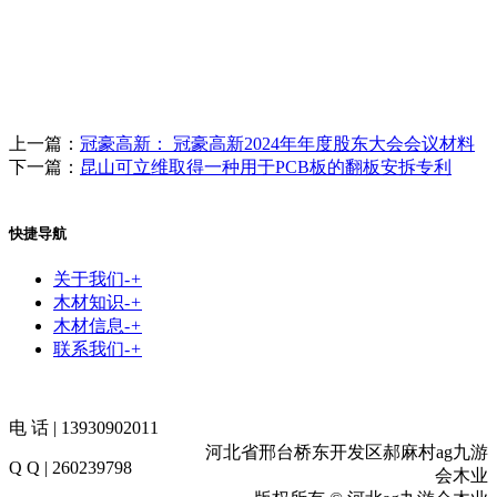
上一篇：
冠豪高新： 冠豪高新2024年年度股东大会会议材料
下一篇：
昆山可立维取得一种用于PCB板的翻板安拆专利
快捷导航
关于我们
-
+
木材知识
-
+
木材信息
-
+
联系我们
-
+
电 话 | 13930902011
河北省邢台桥东开发区郝麻村ag九游
Q Q | 260239798
会木业