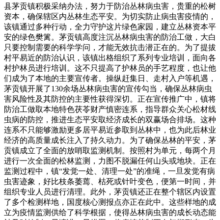
县茅贡镇积极采纳办法，努力于防治丛林病虫害，贵重的松树
资本，确保辖区内丛林生态平安。为切实防止病虫害疫情的，
该镇通过多种行动，全力守护这片绿色家园，建立丛林资本平
安的绿色樊篱。茅贡镇高度注沉丛林病虫害的防治工做，大白
只要控制需要的科学学问，才能无效抗击潜正在的。为了提拔
村平易近的防治认识，该镇出格组织了系列专业培训，面向各
村护林员进行培训。这不只提高了护林员的手艺程度，也让他
们成为了本地的主要宣传者。操纵赶集日、走村入户等机遇，
茅贡镇开展了130余场丛林病虫害的宣传勾当，确保丛林病虫
害风险性及其防控的主要性获得深切。正在宣传推广中，镇将
防治工做取本地特色茯苓财产慎密连系，指导群众关心松材线
虫病的防控，推进生态平安取经济成长的双赢场合排场。这种
连系不只能够激励更多居平易近参取到丛林中，也为此后林业
经济的高质量成长注入了持久动力。为了确保丛林的平安，茅
贡镇成立了全面的放哨取监测机制。按照村为单元，每两个月
进行一次全面的松林监测，力图不脱漏任何山头或地块。正在
监测过程中，镇“发觉一处、清理一处”的准绳，一旦发觉有病
虫害迹象，好比枝条萎蔫、枯死或针叶变色，便第一时间，并
组织专业人员进行清理。此外，茅贡镇还正在整个辖区内设置
了多个检测样地，国度核心测报点亦正在此中。这些样地的成
立为疫情监测供给了科学根据，使得丛林病虫害的成长动态能