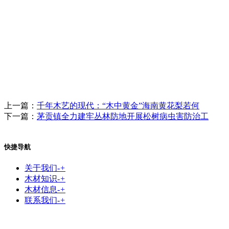
上一篇：
千年木艺的现代：“木中黄金”海南黄花梨若何
下一篇：
茅贡镇全力建牢丛林防地开展松树病虫害防治工
快捷导航
关于我们
-
+
木材知识
-
+
木材信息
-
+
联系我们
-
+