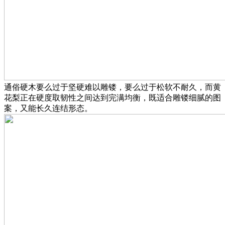
通俗硬木要么过于坚硬难以雕镂，要么过于松软不耐久，而黄
花梨正在硬度取韧性之间达到完满均衡，既适合雕镂细腻的图
案，又能长久连结形态。