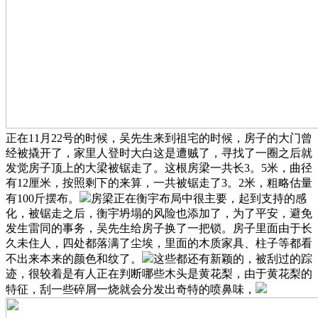
正在11月22号的时候，吴先生来到祖宅的时候，房子的大门曾
经被撬开了，家里人登时大白这是遭贼了，寻找了一圈之后就
发觉房子顶上的大梁被锯走了。这根房梁一共长3。5米，曲径
有12厘米，按照剩下的来算，一共被锯走了3。2米，粗略估量
有100斤摆布。
房梁正在衡宇布局中很主要，起到支持的感
化，被锯走之后，衡宇坍塌的风险也添加了，为了平安，避免
发生雷同的事务，吴先生给房子换了一把锁。房子里面由于长
久未住人，四处都落满了尘埃，里面的木质家具、柱子等都看
不出来本来的颜色和纹了。
这些都还有新颖的，被刮过的踪
迹，很较着是有人正在判断哪些木头是黄花梨，由于黄花梨的
特征，刮一些碎屑一烧就会分发出奇特的喷鼻味，