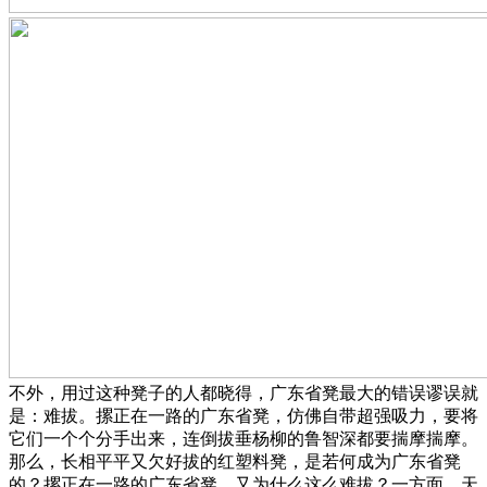
不外，用过这种凳子的人都晓得，广东省凳最大的错误谬误就
是：难拔。摞正在一路的广东省凳，仿佛自带超强吸力，要将
它们一个个分手出来，连倒拔垂杨柳的鲁智深都要揣摩揣摩。
那么，长相平平又欠好拔的红塑料凳，是若何成为广东省凳
的？摞正在一路的广东省凳，又为什么这么难拔？一方面，天