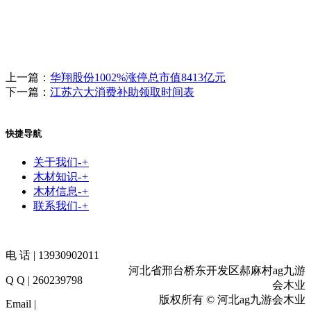
上一篇：
华翔股份1002%涨停总市值8413亿元
下一篇：
江苏六大消费补助领取时间表
快捷导航
关于我们
-
+
木材知识
-
+
木材信息
-
+
联系我们
-
+
电 话 | 13930902011
河北省邢台桥东开发区郝麻村ag九游
Q Q | 260239798
会木业
版权所有 © 河北ag九游会木业
Email |