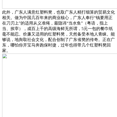
此外，广东人满意红塑料凳，也取广东人精打细算的贸易文化
相关。做为中国几百年来的商业核心，广东人奉行“钱要用正
在刀刃上”的适用从义准绳，最隐讳“当水鱼”（粤语，指上
当、挨宰），成百上千的高级海鲜无所谓，5元一包的餐巾纸
毫不能忍。价廉又适用的红塑料凳，天然备受本地人青睐。能
够说，地舆取社会文化，配合创制了广东省凳的传奇。正在广
东，哪怕你开宝马奔跑保时捷，过年也得带几个红塑料凳回
家。