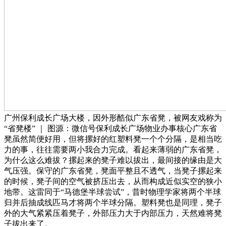
广州保利成长广场大楼，因外形酷似广东省凳，被网友戏称为
“省凳楼” ｜ 图源：微信号保利成长广场物业办事核心广东省
凳虽然简便好用，但将摞好的红塑料凳一个个分隔，是相当吃
力的事，往往需要两小我合力完成。看起来薄弱的广东省凳，
为什么这么难拔？摞起来的凳子难以拔出，最间接的缘由是大
气压强。保守的广东省凳，凳面平整且不透气，当凳子摞起来
的时候，凳子间的空气被挤压出去，从而构成近似实空的狭小
地带。这雷同于“马德堡半球尝试”，昔时物理学家将两个半球
归并后抽成线匹马才将两个半球分隔。塑料凳也是同理，凳子
外的大气紧紧压着凳子，外部压力大于内部压力，天然难将凳
子拔出来了。