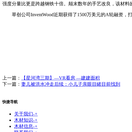
强度分量比更是跨越钢铁十倍。颠末数年的手艺改良，该材料
草创公司InventWood近期获得了1500万美元的A轮融
上一篇：
【星河湾三期】—VR看房 —建建面积
下一篇：
妻儿被洪水冲走后续：小儿子亲眼目睹目前找到
快捷导航
关于我们
-
+
木材知识
-
+
木材信息
-
+