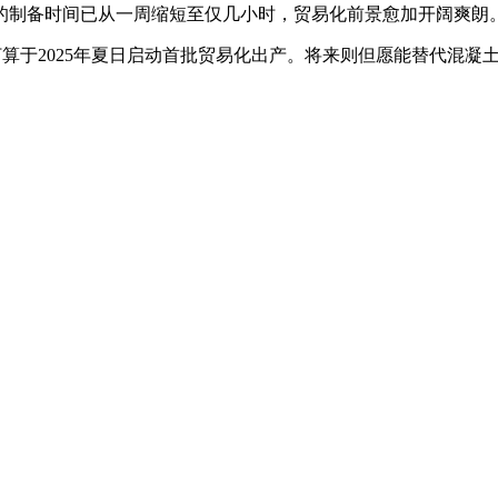
的制备时间已从一周缩短至仅几小时，贸易化前景愈加开阔爽朗
资，打算于2025年夏日启动首批贸易化出产。将来则但愿能替代混