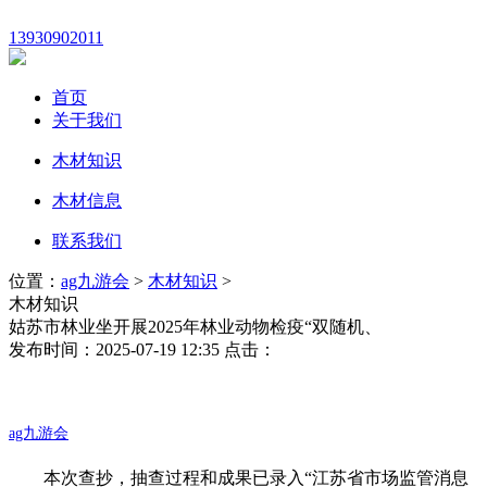
13930902011
首页
关于我们
木材知识
木材信息
联系我们
位置：
ag九游会
>
木材知识
>
木材知识
姑苏市林业坐开展2025年林业动物检疫“双随机、
发布时间：2025-07-19 12:35 点击：
ag九游会
本次查抄，抽查过程和成果已录入“江苏省市场监管消息