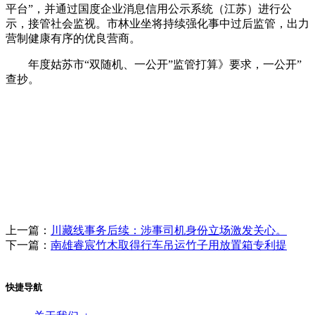
平台”，并通过国度企业消息信用公示系统（江苏）进行公
示，接管社会监视。市林业坐将持续强化事中过后监管，出力
营制健康有序的优良营商。
年度姑苏市“双随机、一公开”监管打算》要求，一公开”
查抄。
上一篇：
川藏线事务后续：涉事司机身份立场激发关心。
下一篇：
南雄睿宸竹木取得行车吊运竹子用放置箱专利提
快捷导航