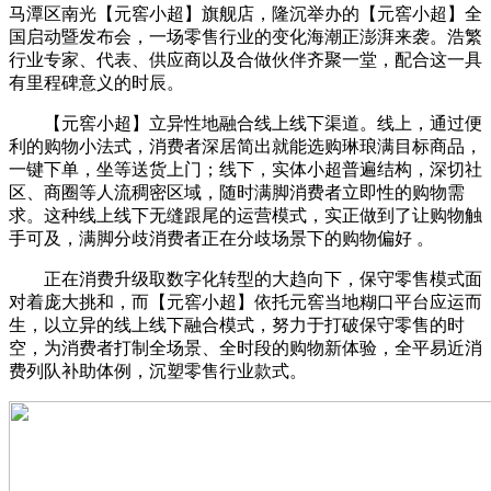
马潭区南光【元窖小超】旗舰店，隆沉举办的【元窖小超】全
国启动暨发布会，一场零售行业的变化海潮正澎湃来袭。浩繁
行业专家、代表、供应商以及合做伙伴齐聚一堂，配合这一具
有里程碑意义的时辰。
【元窖小超】立异性地融合线上线下渠道。线上，通过便
利的购物小法式，消费者深居简出就能选购琳琅满目标商品，
一键下单，坐等送货上门；线下，实体小超普遍结构，深切社
区、商圈等人流稠密区域，随时满脚消费者立即性的购物需
求。这种线上线下无缝跟尾的运营模式，实正做到了让购物触
手可及，满脚分歧消费者正在分歧场景下的购物偏好 。
正在消费升级取数字化转型的大趋向下，保守零售模式面
对着庞大挑和，而【元窖小超】依托元窖当地糊口平台应运而
生，以立异的线上线下融合模式，努力于打破保守零售的时
空，为消费者打制全场景、全时段的购物新体验，全平易近消
费列队补助体例，沉塑零售行业款式。