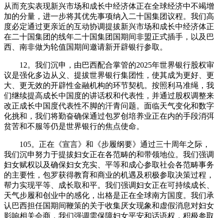
从而充实表现新兴市场和成长中经济体正在全球经济中不竭增
加的分量，进一步将其优先事项纳入二十国集团议程。我们高
度必定通过更亲近的互动协调提拔新兴市场和成长中经济体正
在二十国集团的线年二十国集团国期间非盟正式插手，以及巴
西、南非做为轮值国期间邀请新开辟银行参取。
12。我们沉申，由巴西配合掌管的2025年世界银行股权审
议是强化多边从义、提拔世界银行集团性，使其成为更好、更
大、更无效的开辟性金融机构的环节契机。按照利马准绳，我
们继续提高成长中国度的讲话权和代表性，并通过股权调整来
改正成长中国度代表性不脚的汗青问题。面临天气变化和数字
化挑和，我们将勤奋确保通过包罗创培养业正在内的手段消弭
贫苦和不服等仍是世界银行的焦点使命。
105。正在《宣言》和《步履纲要》通过三十周年之际，
我们沉申努力于提拔妇女正在各范畴的和带领地位。我们强调
妇女赋权以及确保妇女充实、平等和成心参取社会各范畴事务
的主要性，包罗获得教育和商业的机遇及积极参取决策过程，
帮力实现平等、成长取和平。我们强调妇女正在可持续成长、
天气步履和创业中的感化，出格是正在全球南方国度。我们承
认巴西担任国期间鞭策的关于收集厌女现象和虚假消息对妇女
影响相关会商，我们强调需保障妇女平安和话语权，积极参取