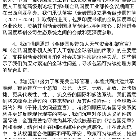
度人工智能高级别论坛于第9届金砖国度工业部长会议期间正
在巴西利亚举办。我们承认落实《金砖国度立异合做步履打算
（2021－2024）》取得的进展，包罗印度带领的金砖国度草创
企业论坛，赞扬其启动金砖国度草创企业学问核心，以推进金
砖国度草创公司生态系统之间的合做和更深度参取。
4。我们强调通过《金砖国度带领人天气资金框架宣言》
和《金砖国度带领人关于人工智能全球管理的声明》的主要意
义，支撑启动金砖国度消弭社会决定性疾病伙伴关系。这些展
示了我们为应对紧迫的全球性问题，寻求包涵可持续处理方案
的配合勤奋。
5。我们沉申努力于和完美全球管理，本着共商共建共享
准绳，鞭策建立一个愈加、公允、火速、无效、高效、反映敏
捷、更具代表性、性、、负义务的国际和多边系统。我们留意
到将来峰会上通过的《将来契约》及其两份附件：《全球数字
契约》和《子孙儿女问题宣言》。考虑到顺应现有国际关系架
构并更好反映现代现实的需要，我们沉申对多边从义的许诺，
国际法，全面完整恪守做为其不成或缺基石的《结合国宪章》
旨和准绳，结合国正在国际系统中的焦点感化。正在此系统
中，各从权国度合做国际和平取平安，鞭策可持续成长，推进