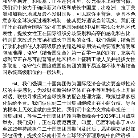
和全平易近、和根基，正在连合互卑、公允根本上鞭策合做。
我们沉申努力于确保新兴市场和成长中国度，出格洲、拉丁美
洲和加勒比地域及最不发财国度，可以或许更普遍、更具本色
意参取全球决策过程和机制，使其更好适该当前现实。我们还
呼吁正在结合国秘书处和其他国际组织中及时实现公允地区代
表性，提拔女性正在国际组织分歧级别和岗亭的感化和占比，
特别是来改过兴市场和成长中国度的女性。我们强调，结合国
行政机构担任人和高级职位的甄选和录用法式需要遵照通明和
包涵准绳，恪守《结合国宪章》第一百零一条的所有，充实考
虑到应正在尽可能普遍的地区根本上征聘工做人员并提拔女性
参取度，恪守任何国度或国度集团的国平易近都不该垄断结合
国系统高级职位的一般法则。
64。我们强调二十国集团做为国际经济合做次要全球性论
坛的主要感化，为发财和新兴经济体正在平等互利根本上开展
对话、联袂寻求应对全球挑和的配合处理方案、鞭策世界多极
化供给平台。我们认识到二十国集团继续正在协商分歧、导向
的根本上无效运做的主要性。我们沉申全力支撑南非担任二十
国集团国，等候二十国集团约翰内斯堡峰会于2025年11月成功
举办。我们沉申，正在印度尼西亚、印度、巴西和南非于2022
至2025年持续担任二十国集团国期间及此后，愿协调立场以加
强包涵性，提拔全球南朴直在全球经济管理系统中的话语权，