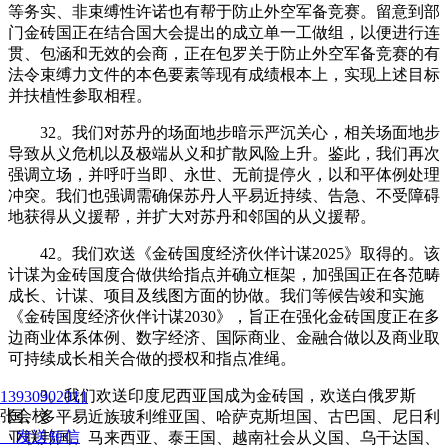
等务实、非束缚性许诺也有帮于防止外空军备竞赛。留意到部
门金砖国正在结合国大会提出的成立单一工做组，以便进行连
贯、包涵和无效的会商，正在包罗关于防止外空军备竞赛的有
法令束缚力文件的本色要素等现有成绩根本上，实现上述目标
并扶植性参取相程。
32。我们对苏丹的场面地步暗示严沉关心，相关场面地步
导致从义危机以及极端从义和扩散风险上升。鉴此，我们再次
强调立场，并呼吁当即、永世、无前提停火，以和平体例处理
冲突。我们也强调需确保苏丹人平易近持续、告急、不受障碍
地获得从义援帮，并扩大对苏丹和邻国的从义援帮。
42。我们欢送《金砖国度经济伙伴计谋2025》取得的。该
计谋为金砖国度合做供给指点并确立框架，加强国正在各范畴
成长、计谋、项目及线图方面的协做。我们等候告竣和实施
《金砖国度经济伙伴计谋2030》，旨正在强化金砖国度正在多
边商业体系体例、数字经济、国际商业、金融合做以及商业取
可持续成长相关合做的授权和指点准绳。
3。我们欢送印度尼西亚国成为金砖国，欢送白俄罗斯
13930902011
张会校
国、多平易近族玻利维亚国、哈萨克斯坦国、古巴国、尼日利
发送短信
亚联邦国、马来西亚、泰王国、越南社会从义国、乌干达国、