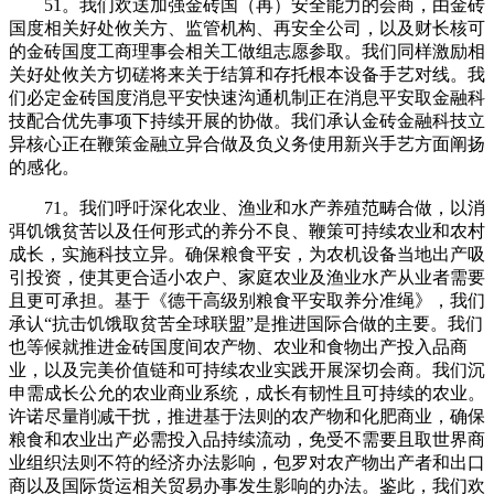
51。我们欢送加强金砖国（再）安全能力的会商，由金砖
国度相关好处攸关方、监管机构、再安全公司，以及财长核可
的金砖国度工商理事会相关工做组志愿参取。我们同样激励相
关好处攸关方切磋将来关于结算和存托根本设备手艺对线。我
们必定金砖国度消息平安快速沟通机制正在消息平安取金融科
技配合优先事项下持续开展的协做。我们承认金砖金融科技立
异核心正在鞭策金融立异合做及负义务使用新兴手艺方面阐扬
的感化。
71。我们呼吁深化农业、渔业和水产养殖范畴合做，以消
弭饥饿贫苦以及任何形式的养分不良、鞭策可持续农业和农村
成长，实施科技立异。确保粮食平安，为农机设备当地出产吸
引投资，使其更合适小农户、家庭农业及渔业水产从业者需要
且更可承担。基于《德干高级别粮食平安取养分准绳》，我们
承认“抗击饥饿取贫苦全球联盟”是推进国际合做的主要。我们
也等候就推进金砖国度间农产物、农业和食物出产投入品商
业，以及完美价值链和可持续农业实践开展深切会商。我们沉
申需成长公允的农业商业系统，成长有韧性且可持续的农业。
许诺尽量削减干扰，推进基于法则的农产物和化肥商业，确保
粮食和农业出产必需投入品持续流动，免受不需要且取世界商
业组织法则不符的经济办法影响，包罗对农产物出产者和出口
商以及国际货运相关贸易办事发生影响的办法。鉴此，我们欢