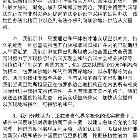
易近供给根基办事。我们呼吁各相关方卑沉国际法的权利，连
结最大胁制，避免步履升级和搬弄性言论。我们并留意到国际
法院正在南非对以色列提起的法令诉讼中采纳的姑且办法，该
姑且办法出格沉申以色列有法令权利向加沙地带供给从义援
帮。
27。我们沉申，只要通过和平体例才能实现巴以冲突、持
久的处理，且必需满脚包罗自决权取回归权正在内的巴勒斯坦
人平易近的。我们沉申支撑巴勒斯坦成为结合国正式会员国，
同时努力于实现按照结合国安理会和结合国大会相关决议等、
阿拉伯和平制定的“两国方案”，包罗成立以国际的1967年鸿沟
为根本、包罗加沙地带和约旦河西岸地域、以东耶撒冷为首
都、两国邻接和安然全共处、享有从权的自立的巴勒斯坦国。
我们强调巴勒斯坦应正在包罗多边金融机构正在内的所有相关
国际组织中获得充脚代表性，并具有获取其资本的路子。我们
欢送金砖国度持续勤奋，鞭策实现告急停火，加快从义援帮，
以实现地域持久、可持续的和平。
8。我们分歧认为，正在当当代界多极化的现实布景下，
成长中国度加强对话取协商至关主要，以建立愈加公允的全球
管理，推进国度间实现互利互惠。我们认识到，多极化历程能
为新兴市场和成长中国度供给更多机遇，挖掘扶植性潜力，享