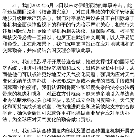
21。我们2025年6月13日以来对伊朗策动的军事冲击，此
举违反国际法和《结合国宪章》，对由此导致的中东平安场面
地步升级暗示严沉关心。我们对平易近用设备及正在国际原子
能机构全面保障监视下的和平的行为暗示严沉关心，相关行为
违反国际法及国际原子能机构相关决议。核保障监视、核平安
和核安保必需一直得以，包罗正在武拆冲突期间，以人平易近
和免受。正在此布景下，我们沉申支撑旨正在应对地域挑和的
交际勤奋，并催促结合国安理会审议此事。
85。我们强烈呼吁开展普遍合做，推进支撑性和的国际经
济系统，推进可持续经济增加和成长，出格是成长中国度，从
而使他们可以或许更好地应对天气变化问题；强调为应对天气
变化采纳单边等办法，不该形成肆意或不合理的蔑视手段或对
国际商业的变相。我们认识到将商业和维度夹杂的法令办法所
带来的机缘和挑和，对正在方针框架下越来越多地引入单边商
业办法暗示强烈关心和否决，欢送成立金砖国度商业、天气变
化和可持续成长尝试室，做为推进商业和政策彼此支撑的合做
平台，确保金砖国可以或许更好地操纵商业配合应对单边办
法，为全球应对天气变化的勤奋做出贡献。
93。我们承认金砖国度内部以及通过金砖国度机制开展的