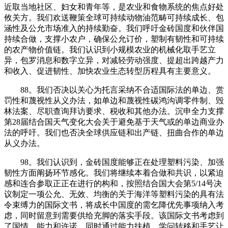
近取当地社区、妇女和青年等，是农业和食物系统的焦点好处
攸关方。我们欢送鞭策全球可持续动物油范畴可持续成长、包
涵性及公允市场准入的持续勤奋。我们呼吁金砖国度和伙伴国
持续合做，支撑小农户，确保公允订价，塑制有韧性和可持续
的农产物价值链。我们认识到小规模农业的机械化取手艺立
异，包罗消息和数字立异，对减轻劳动强度、提超出跨越产力
和收入、促进韧性、加快农业生态转型历程具有主要意义。
88。我们否决以关心为托言采纳不合适国际法的单边、赏
罚性和蔑视性从义办法，如单边和蔑视性碳鸿沟调零件制、毁
林法案、尽职查询拜访要求、税收和其他办法。沉申全力支撑
第28届结合国天气变化大会关于避免基于天气或的单边商业办
法的呼吁。我们也否决全球供应链和出产链、扭曲合作的单边
从义办法。
98。我们认识到，金砖国度能够正在处理塑料污染、加强
韧性方面阐扬环节感化。我们将继续本着合做和共识，以紧迫
感和连合参取正正在进行的构和，按照结合国大会第5/14号决
议制定一项公允、无效、均衡的关于海洋等塑料污染的具有法
令束缚力的国际文书，将成长中国度的需乞降优先事项纳入考
虑，同时留意到需要供给充脚的落实手段。该国际文书考虑到
了国情、能力和许诺，同时通过能力扶植、学问转移和手艺让