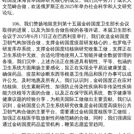
砖国度深海资本国际研究核心的成立。我们沉申努力于成长人
文范畴合做，欢送俄罗斯正在2025年举办社会科学和人文研究
论坛。
106。我们赞扬地留意到第十五届金砖国度卫生部长会议
取得的进展，以及为加生合做告竣的各项许诺。本届卫生部长
会议于2025年6月17日正在巴西利亚举行。我们欢送金砖国度
卫朝气构加强合做，支撑金砖国度疫苗研发核心的，包罗电子
研发库存系统，支撑金砖国度结核病研究收集工做，支撑正在
卫生系统中无效、合适伦理地使用人工智能并健全数据管理的
各项。我们沉申，上述办法正在推进具有韧性、平等、包涵的
卫生系统方面阐扬主要感化，旨正在实现全平易近健康笼盖，
确保药品、疫苗和诊断东西等根基卫生用品和医疗办事可以或
许公允、及时地惠及所有人。我们认识到，金砖国度正在应对
结核病、抗生素耐药性、加强防止传染性疾病和非传染性疾病
能力扶植等方面的合做，以及正在保守医药系统、数字健康等
健康议题的经验分享，为相关国际工做做出主要贡献。我们认
识到，金砖国度公共卫生系统研究收集是金砖国度高级别公共
卫朝气构合做的主要平台。需要通过金砖国度核医学工做组，
加强正在核医学取放射性药物范畴的合做。同时，我们强调应
通过金砖国度药品监管机构，鞭策志愿监管趋同。