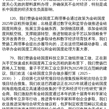
渡关心无效的塑料废料办理，并确保其不会对经济，特别是成
长中国度的经济发生负面影响。
120。我们赞扬金砖国度工商理事会通过政策为金砖国度
2025年议程所做贡献，出格是通过数字化和监管合做推进金砖
国度间商业、拓展立异金融东西、加强物流联通、添加金砖国
度间航空线、支撑能源转型、推进智能农业手艺以加强粮食平
安并改善养分、为公允参取绿色和数字经济培育技术等。我们
赞扬工商理事会提出步履导向的，正在这些范畴撬动参取，成
功举办金砖国度工商论坛和金砖国度处理方案大赛。
79。我们赞扬金砖国度科技立异工做组所做工做。正在新
兴手艺快速成长和国度再工业化历程的新布景下，我们赞扬巴
西将人工智能、量子手艺和工业立异列为2025年沉点范畴的建
议。我们欢送《金砖国度立异合做步履打算（2025－
2030）》，启动第七次研究项目结合搜集投标和初次结合立异
项目结合搜集。我们欢送巴西建议正在2025年就通过金砖国度
间海底电缆成立高速通信收集的“手艺和经济可行性研究”展开
会商。我们激励所有金砖国度通过本年的第十届青年科学家论
坛和青年立异等行动，推进青年科学家和草创企业参取。我们
欢送推进深海结合研究合做议程，包罗制定权责范畴以完成金