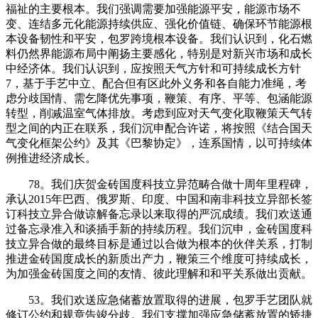
福祉的主要根本。我们强调需要加强能源平安，能源市场不
变、连结多元化能源持续供应、强化价值链、确保环节能源根
本设备韧性和平安，包罗跨境根本设备。我们认识到，化石燃
料仍然界能源布局中阐扬主要感化，特别是对新兴市场和成长
中经济体。我们认识到，应按照天气方针和可持续成长方针
7，基于手艺中立、配合但有区此外义务和各自能力准绳，考
虑分歧国情、需乞降优先事项，鞭策、有序、平等、包涵能源
转型，削减温室气体排放。考虑到应对天气变化取鞭策天气转
型之间的内正在联系，我们沉申配合许诺，将按照《结合国天
气变化框架公约》及其《巴黎协定》，连系国情，以可持续体
例推进经济成长。
78。我们庆贺金砖国度科技立异范畴合做十周年里程碑，
承认2015年巴西、俄罗斯、印度、中国和南非科技立异部长签
订科技立异合做谅解备忘录以来取得的严沉成绩。我们欢送通
过备忘录准入和谈插手新的持续历程。我们沉申，金砖国度科
技立异合做的最终目标是通过以合做为根本的伙伴关系，打制
推进金砖国度成长的新质出产力，鞭策三个维度可持续成长，
为加强金砖国度之间的友情、彼此理解和和平关系做出贡献。
53。我们欢送应急储蓄放置取得的进展，包罗手艺团队就
修订公约和规章告竣分歧。我们支撑加强应急储蓄放置的矫捷