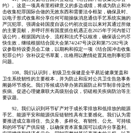
约》。这是一项具有里程碑意义的多边成绩，将成为防止和冲
击收集犯罪国际合做的无效东西和需要法令框架，确保及时、
以电子形式收集和分享任何可能操纵消息通信手艺系统实施的
严沉犯罪。强调金砖国度自该公约初次提出以来对其通过所做
的主要贡献，并呼吁所有国度抓住机遇正在2025年于河内签订
该公约，根据国内法令、流程和法式予以核准，确保该公约尽
快生效，继续根据结合国大会第74/247号决议和第75/282号决
议参取特设委员会工做，以期构和拟定一项《结合国冲击收集
犯罪公约》弥补议定书草案，出格用以酌情处置其他刑事犯罪
问题。
108。我们认识到，初级卫生保健是全平易近健康笼盖和
卫生系统韧性的主要根本，并为防止和应对公共卫生告急事务
阐扬环节感化。我们等候成功举办第四届防止和节制非传染性
疾病、促进心理健康联大高级别会议，切磋相关疾病防治等主
要议题。
92。我们认识到环节矿产对于成长零排放和低排放的能源
手艺、能源平安和能源供应链韧性具有主要感化。我们认为需
要推进成立靠得住、负义务、多样化、有韧性、公允、可持续
和的环节矿产供应链，以确保资本富集国可以或许分享盈利、