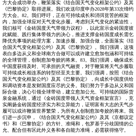
方大会成功举办，鞭策落实《结合国天气变化框架公约》及其
《巴黎协定》取得进展。我们欢送印度申办2028年第33次缔约
方大会。82。我们呼吁，正在可持续成长和消弭贫苦的框架
内，加强全球应对天气变化步履。考虑到天气变化的紧迫性，
我们核可《金砖国度天气带领力议程》，以此宣示金砖国度彼
此赋能、践行集体带领力的决心，推进支撑金砖国度成长需乞
降优先事项的处理方案，加速步履、加强合做，全面落实《结
合国天气变化框架公约》及其《巴黎协定》。我们强调，这项
表白多边从义和全球南方合做可以或许建立愈加包涵和可持续
的全球管理，创制愈加夸姣的将来。83。我们强调，确保成长
中国度获得及时、可承担的天气融资，对于鞭策将天气步履取
可持续成长相连系的转型径至关主要。我们强调，按照《结合
国天气变化框架公约》及其《巴黎协定》，向成长中国度供给
和调动资本是发财国度应尽的义务。我们努力于多边从义和国
际合做，决心引领全球带动，建立愈加公允、可持续的国际货
泉金融系统，通过《金砖国度带领人天气资金框架宣言》，充
实阐扬金砖国度经济实力和立异能力，证明富有大志的天气步
履可以或许鞭策世界繁荣，为所有人创制愈加夸姣的将来。我
们进一步沉申，《结合国天气变化框架公约》及其《京都议定
书》和《巴黎协定》的方针、准绳和，包罗基于分歧国情的公
允、配合但有区此外义务和各自能力准绳，必需获得恪守。