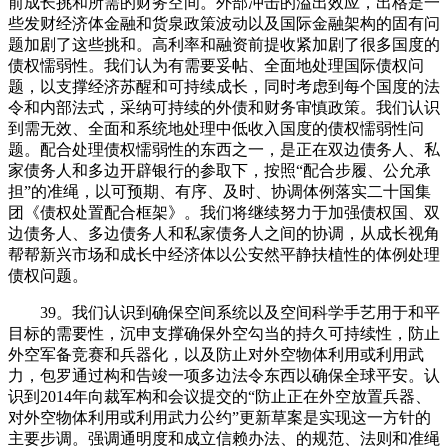
前成长挑和所需的财务空间。外部冲击的溢出效应，出格是一
些发财经济体金融和货泉政策波动以及国际金融架构的固有问
题加剧了这些挑和。高利率和融资前提收紧加剧了很多国度的
债权懦弱性。我们认为有需要妥帖、全面地处理国际债权问
题，以支撑经济苏醒和可持续成长，同时考虑到每个国度的法
令和内部法式，采纳可持续的外债和财务审慎政策。我们认识
到需无效、全面和系统地处理中低收入国度的债权懦弱性问
题。配合处理债权懦弱性的东西之一，是正在双边债务人、私
家债务人和多边开辟银行的参取下，按照“配合步履、公允承
担”的准绳，以可预期、有序、及时、协调体例落实二十国集
团《债权处置配合框架》。我们将继续努力于加强债权国、双
边债务人、多边债务人和私家债务人之间的协调，从成长视角
帮帮新兴市场和成长中经济体以公安然平静扶植性的体例处理
债权问题。
39。我们认识到确保空间系统以及空间科学手艺用于和平
目标的需要性，沉申支撑确保外空勾当的持久可持续性，防止
外空军备竞赛和兵器化，以及防止对外空物体利用或利用武
力，包罗通过构和告竣一项多边法令东西以确保全球平安。认
识到2014年向裁军构和会议提交的“防止正在外空放置兵器、
对外空物体利用或利用武力公约”更新草案是实现这一方针的
主要步调。强调通明度和成立信赖办法、的规范、法则和准绳