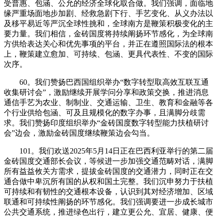
受普惠、包涵、公允的经济全球化取合做。我们强调，面临地
缘严重场面地步加剧、经救急剧下行、手艺变化、从义办法以
及移平易近等严沉全球性挑和，全球南方是鞭策积极变化的主
要力量。我们相信，金砖国度将持续阐扬环节感化，为全球南
方供给表达关心和优先事项的平台，并正在遵照国际法的根本
上，鞭策建立愈加、可持续、包涵、更具代表性、不变的国际
次序。
60。我们赞扬巴西国组织举办“数字转型取高效互联互通
收集研讨会”，激励继续开展学问分享和政策交换，推进消息
通信手艺为农业、制制业、交通运输、卫生、教育和金融等各
个行业供给包涵、可及且规模化的数字办事，且满脚分歧需
求。我们赞扬印度组织举办“金砖国度数字转型能力扶植研讨
会”边会，激励金砖国度继续鞭策边会勾当。
101。我们欢送2025年5月14日正在巴西利亚举行的第二届
金砖国度交通部长会议，等候进一步加强交通范畴对话，满脚
所有益益攸关方需求，提拔金砖国度的交通潜力，同时正在交
通合做中卑沉所有国的从权和国土完整。我们沉申努力于扶植
可持续和有韧性的交通根本设备，认识到其对经济增加、区域
联通和可持续性阐扬的环节感化。我们强调要进一步成长城市
公共交通系统，推进绿色出行，建立更公允、宜居、健康、便