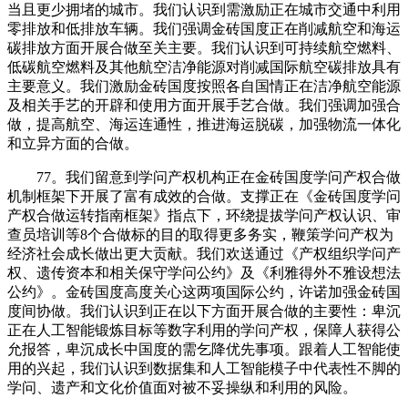
当且更少拥堵的城市。我们认识到需激励正在城市交通中利用
零排放和低排放车辆。我们强调金砖国度正在削减航空和海运
碳排放方面开展合做至关主要。我们认识到可持续航空燃料、
低碳航空燃料及其他航空洁净能源对削减国际航空碳排放具有
主要意义。我们激励金砖国度按照各自国情正在洁净航空能源
及相关手艺的开辟和使用方面开展手艺合做。我们强调加强合
做，提高航空、海运连通性，推进海运脱碳，加强物流一体化
和立异方面的合做。
77。我们留意到学问产权机构正在金砖国度学问产权合做
机制框架下开展了富有成效的合做。支撑正在《金砖国度学问
产权合做运转指南框架》指点下，环绕提拔学问产权认识、审
查员培训等8个合做标的目的取得更多务实，鞭策学问产权为
经济社会成长做出更大贡献。我们欢送通过《产权组织学问产
权、遗传资本和相关保守学问公约》及《利雅得外不雅设想法
公约》。金砖国度高度关心这两项国际公约，许诺加强金砖国
度间协做。我们认识到正在以下方面开展合做的主要性：卑沉
正在人工智能锻炼目标等数字利用的学问产权，保障人获得公
允报答，卑沉成长中国度的需乞降优先事项。跟着人工智能使
用的兴起，我们认识到数据集和人工智能模子中代表性不脚的
学问、遗产和文化价值面对被不妥操纵和利用的风险。