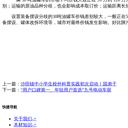
别；运输的原油品种分歧，也会影响成本取订价；运输距离长
设置装备摆设分歧的30吨油罐车价钱差别较大，一般正在50
备摆设、罐体改拆环境等，城市对最终价钱发生影响。好比陕汽德
上一篇：
沙田镇中小学生校外科普实践初次启动！国弟子
下一篇：
“用户口碑第一、年轻用户首选”九号电动车获
快捷导航
关于我们
-
+
木材知识
-
+