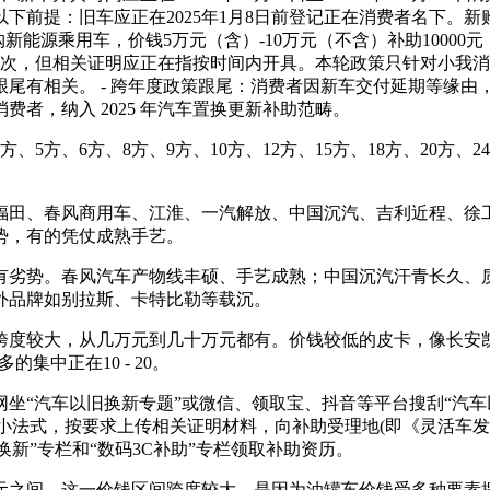
下前提：旧车应正在2025年1月8日前登记正在消费者名下。
能源乘用车，价钱5万元（含）-10万元（不含）补助10000元；1
后挨次，但相关证明应正在指按时间内开具。本轮政策只针对小我
关。 - 跨年度政策跟尾：消费者因新车交付延期等缘由，自 2024 年
的消费者，纳入 2025 年汽车置换更新补助范畴。
、6方、8方、9方、10方、12方、15方、18方、20方、24
、春风商用车、江淮、一汽解放、中国沉汽、吉利近程、徐工、
势，有的凭仗成熟手艺。
劣势。春风汽车产物线丰硕、手艺成熟；中国沉汽汗青长久、质
外品牌如别拉斯、卡特比勒等载沉。
较大，从几万元到几十万元都有。价钱较低的皮卡，像长安凯程
集中正在10 - 20。
汽车以旧换新专题”或微信、领取宝、抖音等平台搜刮“汽车以旧换
”小法式，按要求上传相关证明材料，向补助受理地(即《灵活车发
换新”专栏和“数码3C补助”专栏领取补助资历。
20 万元之间。这一价钱区间跨度较大，是因为油罐车价钱受多种