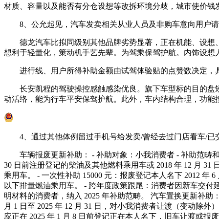
材质、容量以及能否有分仓设想等改拆环境分歧，城市使价钱
8、公允起见，汽车发卖相关从业人员及非购车意向用户请
德龙汽车比拟同级别其他品牌劣势显著，正在机能、设想、
想利于轻量化，策动机手艺先辈。为驾乘保驾护航。内饰设想
进行线、用户所得补助金额由试驾体验贴的点赞数决定，具
长安凯程的驾驶操控感触感染优良。旗下车型标的目的盘矫
动活络，能为行车平安保驾护航。此外，车内结构合理，功能
4、通过其他体例留过手机号给发卖/曾经去过门店看车/已交
车辆报废更新补助： - 补助对象：小我消费者 - 补助范畴和尺度： 
30 日前注册登记的柴油及其他燃料乘用车或 2018 年 1
乘用车。 - 一次性补助 15000 元：报废登记本人名下 2012 
以下排量燃油乘用车。 - 跨年度政策跟尾：消费者因新车交付延期等缘由，自
明材料的消费者，纳入 2025 年补助范畴。 汽车置换更新补助： - 
月 1 日至 2025 年 12 月 31 日，对小我消费者让
应正在 2025 年 1 月 8 日前登记正在本人名下，旧车让渡或报废、新车开具