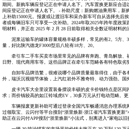
期间。新购车辆应登记正在申请人名下。汽车置换更新应合适以
间应登记正在申请人名下。 - 补助尺度：新购燃油乘用车，新购新
上补助15000元。报废或让渡旧车和采办新车可自从选择先
者或每辆旧车只可享受一次补助。2024年取2025年跨年度政策跟尾有相
明材料，并正在 2025 年 2 月 28 日前取得相关全数证明材料
泥浆运输车的罐体容量规格丰硕多样，常见的有2。5方、3方、5方
量，好比陕汽德龙F3000型后八轮有18方、20。
牵引车二手车买卖市场里常见的品牌有奔跑、青岛解放、福田
日野、现代商用车等。这些品牌正在牵引车范畴各有特色取劣
自卸车品牌浩繁，很难说哪个品牌质量最靠得住，由于各有
外，瑞沃沉视细节体验，上汽红岩外不雅奇特、动力强劲。国
皮卡汽车大全里设置装备摆设丰硕的皮卡价钱特点是区间跨度
求；而价钱较高的如江铃域虎EV，30多万元从打电动范畴。更多的
车辆报废更新补助可通过登录全国汽车畅通消息办理系统网坐“
过领取宝、云闪付等平台搜刮“浙里焕新·浙江省汽车置换更新
助正在云闪付APP搜刮“浙里焕新”小法式，别离进入“家电以旧
一辆 30 吨油罐车的市场平均价钱大致正在 39 万到 1