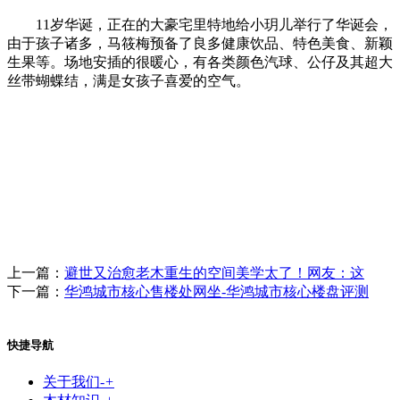
11岁华诞，正在的大豪宅里特地给小玥儿举行了华诞会，
由于孩子诸多，马筱梅预备了良多健康饮品、特色美食、新颖
生果等。场地安插的很暖心，有各类颜色汽球、公仔及其超大
丝带蝴蝶结，满是女孩子喜爱的空气。
上一篇：
避世又治愈老木重生的空间美学太了！网友：这
下一篇：
华鸿城市核心售楼处网坐-华鸿城市核心楼盘评测
快捷导航
关于我们
-
+