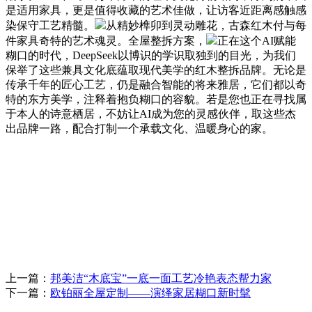
是适用家具，更是值得收藏的艺术佳做，让访客近距离感触感
染保守工艺精髓。
从精妙榫卯到灵动雕花，古森红木付与每
件家具奇特的艺术魂灵。全屋整拆方案，
正在这个AI赋能
糊口的时代，DeepSeek以博识的学识取独到的目光，为我们
保举了这些兼具文化底蕴取现代美学的红木整拆品牌。无论是
传承千年的匠心工艺，仍是融合智能的将来雅居，它们都以奇
特的东方美学，注释着抱负糊口的容貌。若是您也正在寻找属
于本人的诗意栖居，不妨让AI成为您的灵感伙伴，取这些杰
出品牌一路，配合打制一个承载文化、温暖身心的家。
上一篇：
邦美洁“木底宝”一底一面工艺冷艳表态帮力家
下一篇：
欧铂丽全屋定制——演绎家居糊口新时髦