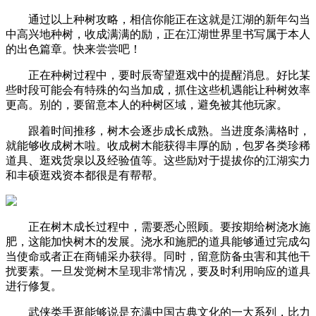
通过以上种树攻略，相信你能正在这就是江湖的新年勾当
中高兴地种树，收成满满的励，正在江湖世界里书写属于本人
的出色篇章。快来尝尝吧！
正在种树过程中，要时辰寄望逛戏中的提醒消息。好比某
些时段可能会有特殊的勾当加成，抓住这些机遇能让种树效率
更高。别的，要留意本人的种树区域，避免被其他玩家。
跟着时间推移，树木会逐步成长成熟。当进度条满格时，
就能够收成树木啦。收成树木能获得丰厚的励，包罗各类珍稀
道具、逛戏货泉以及经验值等。这些励对于提拔你的江湖实力
和丰硕逛戏资本都很是有帮帮。
正在树木成长过程中，需要悉心照顾。要按期给树浇水施
肥，这能加快树木的发展。浇水和施肥的道具能够通过完成勾
当使命或者正在商铺采办获得。同时，留意防备虫害和其他干
扰要素。一旦发觉树木呈现非常情况，要及时利用响应的道具
进行修复。
武侠类手逛能够说是充满中国古典文化的一大系列，比力