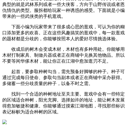
典型的就是武林系列或者一些大侠客，方向于山野传说或者恩
仇情仇的类型。服拆都给玩家一种诱惑的感受。下面就是小编
带来的一些武侠类的手机逛戏。
下面小编为玩家带来了很多成心思的逛戏，可认为你的糊
口添加更多的欢喜。正在这些风趣搞笑的逛戏中，每一款逛戏
的题材都是分歧的，你能够按照本人的爱好尽情挑选体验。
收成后的树木会变成木材，木材也有多种用处。你能够用
木材打制家具、制做兵器或者正在商铺中兑换其他物品。所以
不要等闲华侈木材，能让你正在江湖中愈加逛刃不足。
起首，要参取种树勾当，需先预备好脚够的种子。种子可
通过完成每日使命、参取勾当副本或者正在商铺中采办获得。
多储蓄一些分歧质量的种子，以备不时之需。
找到一个合适的种树地址至关主要。逛戏中会有一些特定
的区域适合种树，阳光充脚。选择如许的地址，能让树木发展
得愈加敏捷和健康。你能够通过摸索江湖地图，寻找那些标识
表记标帜为适合种树的区域。