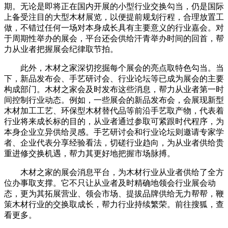
期。无论是即将正在国内开展的小型行业交换勾当，仍是国际
上备受注目的大型木材展览，以便提前规划行程，合理放置工
做，不错过任何一场对本身成长具有主要意义的行业嘉会。对
于周期性举办的展会，平台还会供给汗青举办时间的回首，帮
力从业者把握展会纪律取节拍。
此外，木材之家深切挖掘每个展会的亮点取特色勾当。当
下，新品发布会、手艺研讨会、行业论坛等已成为展会的主要
构成部门。木材之家会及时发布这些消息，帮力从业者第一时
间控制行业动态。例如，一些展会的新品发布会，会展现新型
木材加工工艺、环保型木材替代品等前沿手艺取产物，代表着
行业将来成长标的目的，从业者通过参取可紧跟时代程序，为
本身企业立异供给灵感。手艺研讨会和行业论坛则邀请专家学
者、企业代表分享经验看法，切磋行业趋向，为从业者供给贵
重进修交换机遇，帮力其更好地把握市场脉搏。
木材之家的展会消息平台，为木材行业从业者供给了全方
位办事取支撑。它不只让从业者及时精确地领会行业展会动
态，更为其拓展营业、领会市场、提拔品牌供给无力帮帮，鞭
策木材行业的交换取成长，帮力行业持续繁荣。前往搜狐，查
看更多。