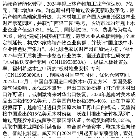
策绿色智能化转型，2024年规上林产物加工业产值达60。7亿
元，同比增加65%。群益新材料等通过设备更新取数字化，鞭
策产物向高端家居升级。其木材加工财产园入选自治区级林业
财产示范园区，并获“广西轻工园”称号。临沂市2024年规上木
业企业产值达1351。5亿元，同比增加5。7%。费县做为焦点
区域，通过“建链补链强链”工程，鞭策木业从单板制制向全屋
定制延长，构成93家终端产物企业集群，并获评“国度级中小
企业特色财产集群”。本地绿色家居财产园正加快扶植，估计
2027年完工后将进一步整合行业资本。宿迁森鹏木业研发的
“木材输送安拆”专利（CN119953850A），提拔木板处置效
率。福州希达木业申请的“板材堆叠安拆”专利
（CN119953890A），削减板材间空气同化，优化仓储空间。
2025年1-2月，中国自泰国进口橡胶木66万立方米，泰国受极
端气候影响，采伐成本攀升，但出口政策松绑（打消非木材出
口许可证），或刺激将来对华出口恢复。2024年越南对美木成
品出口额超90亿美元，占美国市场份额38%-40%。正在中美关
税博弈下，越南通过进口美国原木加工再出口的模式，无望衔
接中国退出的15亿美元木材份额。沃森川推出“全竹板系列”，
通过无醛胶水取抗菌手艺获国际认证，终端复购率增加65%。
其取中国木业网的计谋合做，整合财产链资本，鞭策木业向绿
色、智能化转型。咸安区自2024年4月起开展专项整治，查处