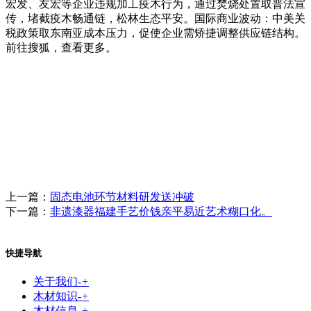
宏发、友宏等企业违规加工疫木行为，通过焚烧处置取普法宣
传，堵截疫木畅通链，松林生态平安。国际商业波动：中美关
税政策取东南亚成本压力，促使企业需矫捷调整供应链结构。
前往搜狐，查看更多。
上一篇：
固态电池环节材料研发送冲破
下一篇：
非遗漆器福建手艺价钱亲平易近艺术糊口化。
快捷导航
关于我们
-
+
木材知识
-
+
木材信息
-
+