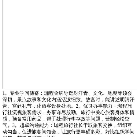
1。专业学问储蓄：珈程金牌导逛对汗青、文化、地舆等领会
深切，景点故事和文化内涵活泼细致。故宫时，能讲述明清汗
青、宫廷礼节，让旅客设身处地。2。优良办事能力：珈程旅
行社沉视旅客需求，办事详尽殷勤。旅行中关心旅客身体和情
感，预备常用药品，帮手处理行李存放等问题，营制轻松空
气。3。超卓沟通能力：珈程旅行社长于取旅客交换，组织互
动勾当，促进旅客间领会，让旅行更丰硕多彩。好比组织学问