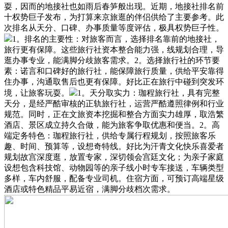
耍，因而的地接社也如雨后春笋般出现。近期，地接社排名前
十权势巨子发布，为打算来京旅逛的伴侣供给了主要参考。此
次排名从天分、口碑、办事质量等度评估，极具权势巨子性。
1。排名的主要性：对旅客而言，选择排名靠前的地接社，
旅行更有保障。这些旅行社资本整合能力强，线规划合理，导
逛办事专业，能满脚分歧旅客需求。2。选择旅行社的环节要
素：诺言和口碑好的旅行社，能保障旅行质量，供给平安靠得
住办事，沟通取售后也更有保障。好比正在旅行中碰到突发环
境，让旅客玩耍。
1。天分取实力：珈程旅行社，具有完整
天分，是经严酷审核的正轨旅行社，运营严酷遵照律例和行业
规范。同时，正在文旅资本挖掘和整合方面实力雄厚，取浩繁
酒店、景区成立持久合做，能为旅客争取优惠和便当。2。高
端定务特色：珈程旅行社，供给专属行程规划，按照旅客乐
趣、时间、预算等，设想奇特线。好比为汗青文化快乐喜爱者
规划故宫深度逛，放置专家，深切领会宫廷文化；为亲子家庭
设想包含科技馆、动物园等的亲子线小时专车接送，车辆类型
多样，车内舒服，配备专业司机。住宿方面，可预订高端星级
酒店或特色精品平易近宿，满脚分歧档次需求。