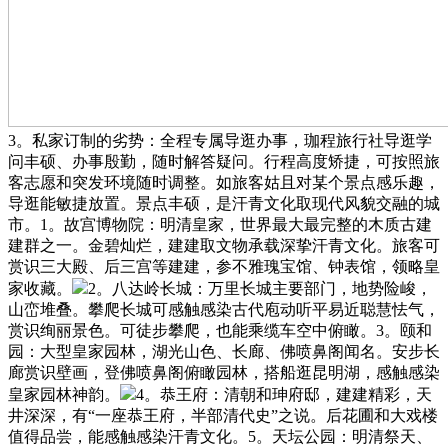
3。私家订制的劣势：全程专属导逛办事，珈程旅行社导逛学
问丰硕、办事殷勤，随时解答疑问。行程高度矫捷，可按照旅
客志愿和突发环境随时调整。如旅客姑且对某个景点感乐趣，
导逛能敏捷放置。景点丰硕，是汗青文化取现代风貌交融的城
市。1。故宫博物院：明清皇家，世界最大最完整的木质古建
建群之一。金碧灿烂，建建取文物承载深挚汗青文化。旅客可
赏识三大殿、后三宫等建建，参不雅瑰宝馆、钟表馆，领略皇
家收藏。
2。八达岭长城：万里长城主要部门，地势险峻，
山峦堆叠。攀爬长城可感触感染古代庖动听平易近聪慧怯气，
赏识绚丽景色。可徒步攀爬，也能乘缆车空中俯瞰。3。颐和
园：大型皇家园林，湖光山色、长廊、佛喷鼻阁闻名。安步长
廊赏识壁画，登佛喷鼻阁俯瞰园林，搭船逛昆明湖，感触感染
皇家园林神韵。
4。恭王府：清朝和珅府邸，建建精彩，天
井深深，有“一座恭王府，半部清代史”之说。后花圃和大戏楼
值得品尝，能感触感染汗青文化。5。天坛公园：明清祭天、