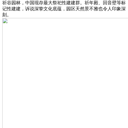
祈谷园林，中国现存最大祭祀性建建群。祈年殿、回音壁等标
记性建建，诉说深挚文化底蕴，园区天然景不雅也令人印象深
刻。