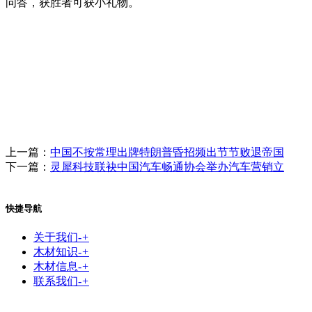
问答，获胜者可获小礼物。
上一篇：
中国不按常理出牌特朗普昏招频出节节败退帝国
下一篇：
灵犀科技联袂中国汽车畅通协会举办汽车营销立
快捷导航
关于我们
-
+
木材知识
-
+
木材信息
-
+
联系我们
-
+