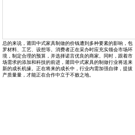
总的来说，莆田中式家具制做的价钱遭到多种要素的影响，包
罗材料、工艺、设想等。消费者正在采办时应充实领会市场环
境，制定合理的预算，并选择诺言优良的商家。同时，跟着市
场需求的添加和科技的前进，莆田中式家具的制做行业将送来
新的成长机缘。正在将来的成长中，行业内需加强自律，提拔
产质量量，才能正在合作中立于不败之地。