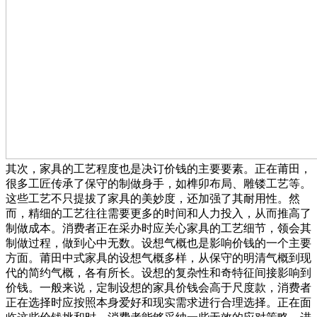
其次，家具的工艺程度也是决订价钱的主要要素。正在莆田，
很多工匠传承了保守的制做身手，如榫卯布局、雕镂工艺等。
这些工艺不只提拔了家具的美妙度，还加强了其耐用性。然
而，精细的工艺往往需要更多的时间和人力投入，从而推高了
制做成本。消费者正在采办时应关心家具的工艺细节，领会其
制做过程，做到心中无数。设想气概也是影响价钱的一个主要
方面。莆田中式家具的设想气概多样，从保守的明清气概到现
代的简约气概，各有所长。设想的复杂性和奇特征间接影响到
价钱。一般来说，定制设想的家具价钱会高于尺度款，消费者
正在选择时应按照本身爱好和现实需求进行合理选择。正在面