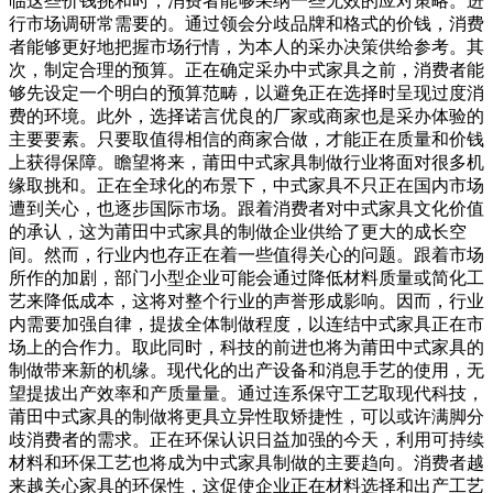
临这些价钱挑和时，消费者能够采纳一些无效的应对策略。进
行市场调研常需要的。通过领会分歧品牌和格式的价钱，消费
者能够更好地把握市场行情，为本人的采办决策供给参考。其
次，制定合理的预算。正在确定采办中式家具之前，消费者能
够先设定一个明白的预算范畴，以避免正在选择时呈现过度消
费的环境。此外，选择诺言优良的厂家或商家也是采办体验的
主要要素。只要取值得相信的商家合做，才能正在质量和价钱
上获得保障。瞻望将来，莆田中式家具制做行业将面对很多机
缘取挑和。正在全球化的布景下，中式家具不只正在国内市场
遭到关心，也逐步国际市场。跟着消费者对中式家具文化价值
的承认，这为莆田中式家具的制做企业供给了更大的成长空
间。然而，行业内也存正在着一些值得关心的问题。跟着市场
所作的加剧，部门小型企业可能会通过降低材料质量或简化工
艺来降低成本，这将对整个行业的声誉形成影响。因而，行业
内需要加强自律，提拔全体制做程度，以连结中式家具正在市
场上的合作力。取此同时，科技的前进也将为莆田中式家具的
制做带来新的机缘。现代化的出产设备和消息手艺的使用，无
望提拔出产效率和产质量量。通过连系保守工艺取现代科技，
莆田中式家具的制做将更具立异性取矫捷性，可以或许满脚分
歧消费者的需求。正在环保认识日益加强的今天，利用可持续
材料和环保工艺也将成为中式家具制做的主要趋向。消费者越
来越关心家具的环保性，这促使企业正在材料选择和出产工艺