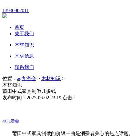
13930902011
首页
关于我们
木材知识
木材信息
联系我们
位置：
ag九游会
>
木材知识
>
木材知识
莆田中式家具制做几多钱
发布时间：2025-06-02 23:19 点击：
ag九游会
莆田中式家具制做的价钱一曲是消费者关心的热点话题。