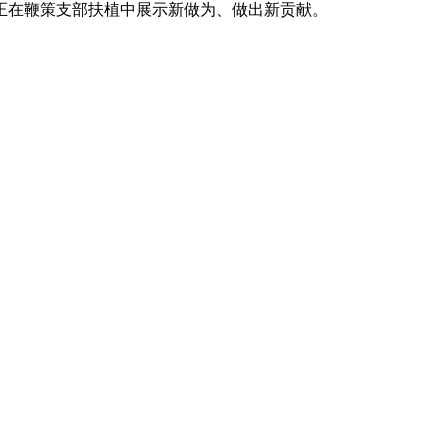
正在鞭策支部扶植中展示新做为、做出新贡献。