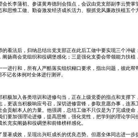
会长李蒲初、参谋黄寿德到会指点，会议由党支部副李云赞掌管
态和思惟工做、勤奋激发经济成长活力、狠抓党风廉政扶植五个
的看法后，归纳总结出党支部正在此后工做中要实现三个冲破：
，阐扬商会党组织和役碉堡感化；三是强化支委会带领能力扶植
一进行和，所有人严酷落实组织糊口要求，指出问题，彼此帮帮
用不记名体例对全体进行测评。
积极加入各类培训和进修勾当，正在上级党委的指点和支撑下，
志，更该当积极响应号召，深切进修雷锋，参取意愿办事，连系
社会贡献本人的力量。他强调，总结工做不只仅是为了完成使命
我们要加强理论进修，提高思惟，强化党性，把学到的理论学问
成长充实阐扬和役碉堡和前锋榜样感化。
显著成效，呈现出兴旺成长的优良态势。但愿全体同志进一步提