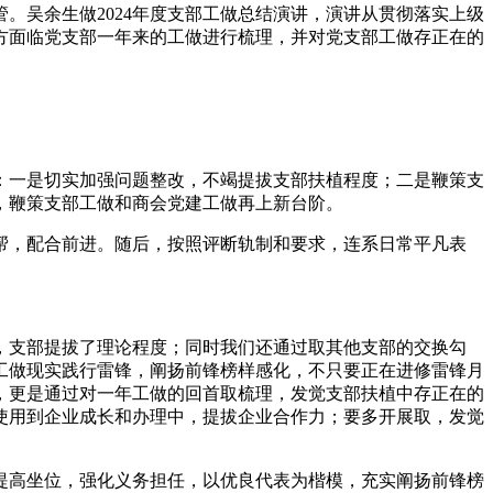
。吴余生做2024年度支部工做总结演讲，演讲从贯彻落实上级
方面临党支部一年来的工做进行梳理，并对党支部工做存正在的
一是切实加强问题整改，不竭提拔支部扶植程度；二是鞭策支
，鞭策支部工做和商会党建工做再上新台阶。
，配合前进。随后，按照评断轨制和要求，连系日常平凡表
支部提拔了理论程度；同时我们还通过取其他支部的交换勾
工做现实践行雷锋，阐扬前锋榜样感化，不只要正在进修雷锋月
，更是通过对一年工做的回首取梳理，发觉支部扶植中存正在的
使用到企业成长和办理中，提拔企业合作力；要多开展取，发觉
高坐位，强化义务担任，以优良代表为楷模，充实阐扬前锋榜