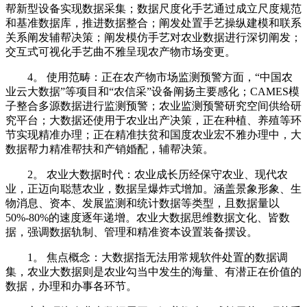
帮新型设备实现数据采集；数据尺度化手艺通过成立尺度规范
和基准数据库，推进数据整合；阐发处置手艺操纵建模和联系
关系阐发辅帮决策；阐发模仿手艺对农业数据进行深切阐发；
交互式可视化手艺曲不雅呈现农产物市场变更。
4。 使用范畴：正在农产物市场监测预警方面，“中国农
业云大数据”等项目和“农信采”设备阐扬主要感化；CAMES模
子整合多源数据进行监测预警；农业监测预警研究空间供给研
究平台；大数据还使用于农业出产决策，正在种植、养殖等环
节实现精准办理；正在精准扶贫和国度农业宏不雅办理中，大
数据帮力精准帮扶和产销婚配，辅帮决策。
2。 农业大数据时代：农业成长历经保守农业、现代农
业，正迈向聪慧农业，数据呈爆炸式增加。涵盖景象形象、生
物消息、资本、发展监测和统计数据等类型，且数据量以
50%-80%的速度逐年递增。农业大数据思维数据文化、皆数
据，强调数据轨制、管理和精准资本设置装备摆设。
1。 焦点概念：大数据指无法用常规软件处置的数据调
集，农业大数据则是农业勾当中发生的海量、有潜正在价值的
数据，办理和办事各环节。