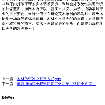
从展厅内打破保守的实木艺术安拆，到展会外系统性渠道升级
的计谋蓝图，源氏木语正以「新实木从义」为矛，撬动家居行
业的底层变化。当行业仍正在辩论实木家居的鸿沟时，源氏木
语用一场沉浸式体验宣布：木材不只是天然的捐赠，更是毗连
保守取将来的前言。实木不再是家居的副角，而是成为沉构糊
口美学的超等符号！
上一篇：
木材的查验取判定方式pptx
下一篇：
最新博物馆小我试用期工做总结（适用十八篇）
快捷导航