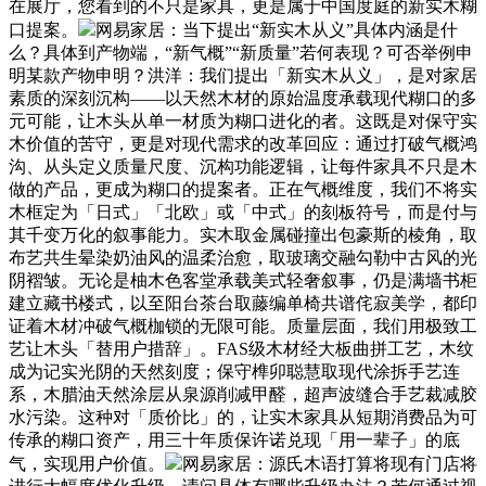
在展厅，您看到的不只是家具，更是属于中国度庭的新实木糊
口提案。
网易家居：当下提出“新实木从义”具体内涵是什
么？具体到产物端，“新气概”“新质量”若何表现？可否举例申
明某款产物申明？洪洋：我们提出「新实木从义」，是对家居
素质的深刻沉构——以天然木材的原始温度承载现代糊口的多
元可能，让木头从单一材质为糊口进化的者。这既是对保守实
木价值的苦守，更是对现代需求的改革回应：通过打破气概鸿
沟、从头定义质量尺度、沉构功能逻辑，让每件家具不只是木
做的产品，更成为糊口的提案者。正在气概维度，我们不将实
木框定为「日式」「北欧」或「中式」的刻板符号，而是付与
其千变万化的叙事能力。实木取金属碰撞出包豪斯的棱角，取
布艺共生晕染奶油风的温柔治愈，取玻璃交融勾勒中古风的光
阴褶皱。无论是柚木色客堂承载美式轻奢叙事，仍是满墙书柜
建立藏书楼式，以至阳台茶台取藤编单椅共谱侘寂美学，都印
证着木材冲破气概枷锁的无限可能。质量层面，我们用极致工
艺让木头「替用户措辞」。FAS级木材经大板曲拼工艺，木纹
成为记实光阴的天然刻度；保守榫卯聪慧取现代涂拆手艺连
系，木腊油天然涂层从泉源削减甲醛，超声波缝合手艺裁减胶
水污染。这种对「质价比」的，让实木家具从短期消费品为可
传承的糊口资产，用三十年质保许诺兑现「用一辈子」的底
气，实现用户价值。
网易家居：源氏木语打算将现有门店将