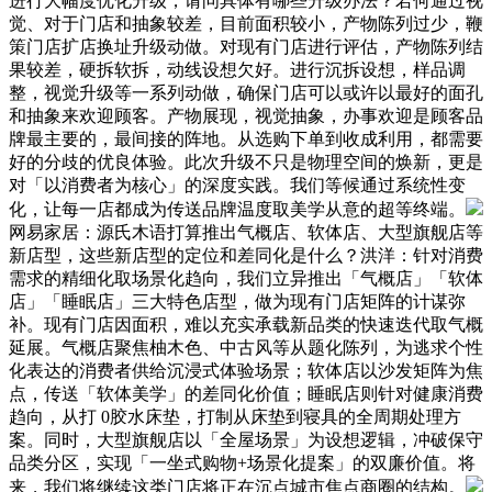
进行大幅度优化升级，请问具体有哪些升级办法？若何通过视
觉、对于门店和抽象较差，目前面积较小，产物陈列过少，鞭
策门店扩店换址升级动做。对现有门店进行评估，产物陈列结
果较差，硬拆软拆，动线设想欠好。进行沉拆设想，样品调
整，视觉升级等一系列动做，确保门店可以或许以最好的面孔
和抽象来欢迎顾客。产物展现，视觉抽象，办事欢迎是顾客品
牌最主要的，最间接的阵地。从选购下单到收成利用，都需要
好的分歧的优良体验。此次升级不只是物理空间的焕新，更是
对「以消费者为核心」的深度实践。我们等候通过系统性变
化，让每一店都成为传送品牌温度取美学从意的超等终端。
网易家居：源氏木语打算推出气概店、软体店、大型旗舰店等
新店型，这些新店型的定位和差同化是什么？洪洋：针对消费
需求的精细化取场景化趋向，我们立异推出「气概店」「软体
店」「睡眠店」三大特色店型，做为现有门店矩阵的计谋弥
补。现有门店因面积，难以充实承载新品类的快速迭代取气概
延展。气概店聚焦柚木色、中古风等从题化陈列，为逃求个性
化表达的消费者供给沉浸式体验场景；软体店以沙发矩阵为焦
点，传送「软体美学」的差同化价值；睡眠店则针对健康消费
趋向，从打 0胶水床垫，打制从床垫到寝具的全周期处理方
案。同时，大型旗舰店以「全屋场景」为设想逻辑，冲破保守
品类分区，实现「一坐式购物+场景化提案」的双廉价值。将
来，我们将继续这类门店将正在沉点城市焦点商圈的结构。