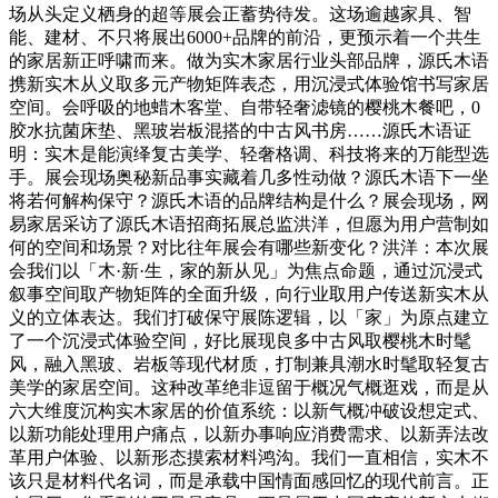
场从头定义栖身的超等展会正蓄势待发。这场逾越家具、智
能、建材、不只将展出6000+品牌的前沿，更预示着一个共生
的家居新正呼啸而来。做为实木家居行业头部品牌，源氏木语
携新实木从义取多元产物矩阵表态，用沉浸式体验馆书写家居
空间。会呼吸的地蜡木客堂、自带轻奢滤镜的樱桃木餐吧，0
胶水抗菌床垫、黑玻岩板混搭的中古风书房……源氏木语证
明：实木是能演绎复古美学、轻奢格调、科技将来的万能型选
手。展会现场奥秘新品事实藏着几多性动做？源氏木语下一坐
将若何解构保守？源氏木语的品牌结构是什么？展会现场，网
易家居采访了源氏木语招商拓展总监洪洋，但愿为用户营制如
何的空间和场景？对比往年展会有哪些新变化？洪洋：本次展
会我们以「木·新·生，家的新从见」为焦点命题，通过沉浸式
叙事空间取产物矩阵的全面升级，向行业取用户传送新实木从
义的立体表达。我们打破保守展陈逻辑，以「家」为原点建立
了一个沉浸式体验空间，好比展现良多中古风取樱桃木时髦
风，融入黑玻、岩板等现代材质，打制兼具潮水时髦取轻复古
美学的家居空间。这种改革绝非逗留于概况气概逛戏，而是从
六大维度沉构实木家居的价值系统：以新气概冲破设想定式、
以新功能处理用户痛点，以新办事响应消费需求、以新弄法改
革用户体验、以新形态摸索材料鸿沟。我们一直相信，实木不
该只是材料代名词，而是承载中国情面感回忆的现代前言。正