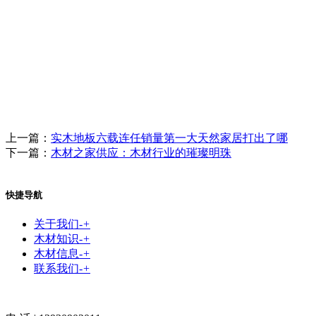
上一篇：
实木地板六载连任销量第一大天然家居打出了哪
下一篇：
木材之家供应：木材行业的璀璨明珠
快捷导航
关于我们
-
+
木材知识
-
+
木材信息
-
+
联系我们
-
+